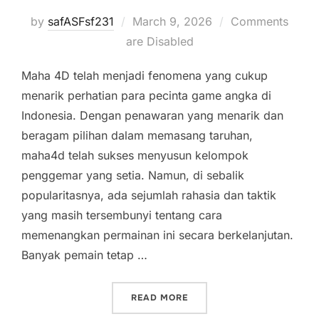
Posted
by
safASFsf231
March 9, 2026
Comments
on
are Disabled
Maha 4D telah menjadi fenomena yang cukup
menarik perhatian para pecinta game angka di
Indonesia. Dengan penawaran yang menarik dan
beragam pilihan dalam memasang taruhan,
maha4d telah sukses menyusun kelompok
penggemar yang setia. Namun, di sebalik
popularitasnya, ada sejumlah rahasia dan taktik
yang masih tersembunyi tentang cara
memenangkan permainan ini secara berkelanjutan.
Banyak pemain tetap …
“MAHA4D DAN SECRETS K
READ MORE