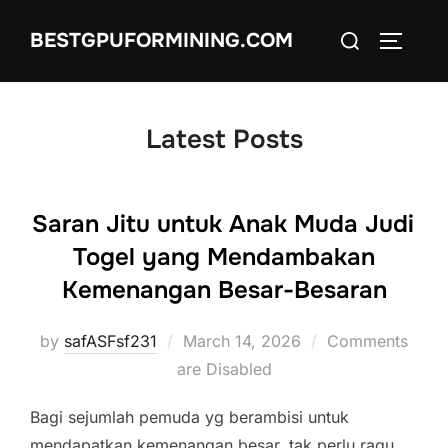
Skip
Search
BESTGPUFORMINING.COM
to
TOGGLE
for:
content
Latest Posts
Saran Jitu untuk Anak Muda Judi
Togel yang Mendambakan
Kemenangan Besar-Besaran
Posted
by
safASFsf231
March 14, 2026
Comments
on
are Disabled
Bagi sejumlah pemuda yg berambisi untuk
mendapatkan kemenangan besar, tak perlu ragu