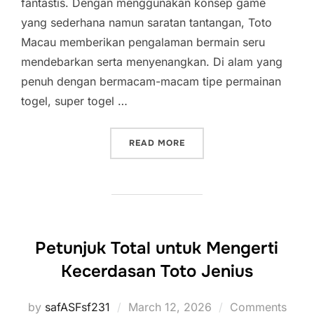
fantastis. Dengan menggunakan konsep game
yang sederhana namun saratan tantangan, Toto
Macau memberikan pengalaman bermain seru
mendebarkan serta menyenangkan. Di alam yang
penuh dengan bermacam-macam tipe permainan
togel, super togel …
“TOTO DI MACAU: MEMBO
READ MORE
Petunjuk Total untuk Mengerti
Kecerdasan Toto Jenius
Posted
by
safASFsf231
March 12, 2026
Comments