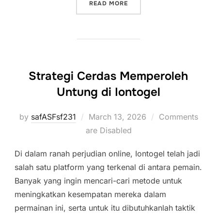
“TOGEL SINGAPORE DAN P
READ MORE
Strategi Cerdas Memperoleh
Untung di Iontogel
Posted
by
safASFsf231
March 13, 2026
Comments
on
are Disabled
Di dalam ranah perjudian online, Iontogel telah jadi
salah satu platform yang terkenal di antara pemain.
Banyak yang ingin mencari-cari metode untuk
meningkatkan kesempatan mereka dalam
permainan ini, serta untuk itu dibutuhkanlah taktik