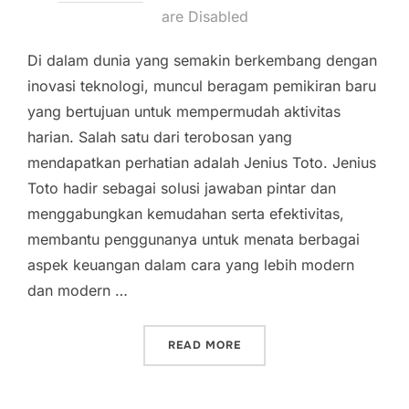
on
are Disabled
Di dalam dunia yang semakin berkembang dengan
inovasi teknologi, muncul beragam pemikiran baru
yang bertujuan untuk mempermudah aktivitas
harian. Salah satu dari terobosan yang
mendapatkan perhatian adalah Jenius Toto. Jenius
Toto hadir sebagai solusi jawaban pintar dan
menggabungkan kemudahan serta efektivitas,
membantu penggunanya untuk menata berbagai
aspek keuangan dalam cara yang lebih modern
dan modern …
“PETUNJUK TOTAL UNTUK 
READ MORE