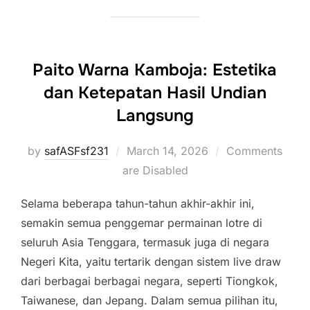
Paito Warna Kamboja: Estetika
dan Ketepatan Hasil Undian
Langsung
Posted
by
safASFsf231
March 14, 2026
Comments
on
are Disabled
Selama beberapa tahun-tahun akhir-akhir ini,
semakin semua penggemar permainan lotre di
seluruh Asia Tenggara, termasuk juga di negara
Negeri Kita, yaitu tertarik dengan sistem live draw
dari berbagai berbagai negara, seperti Tiongkok,
Taiwanese, dan Jepang. Dalam semua pilihan itu,