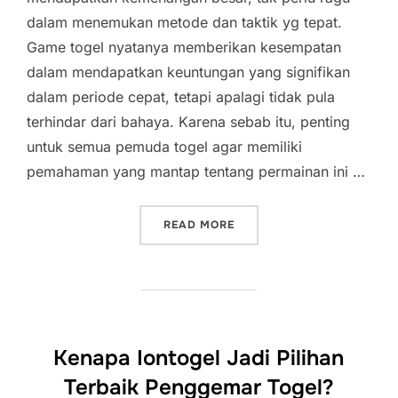
dalam menemukan metode dan taktik yg tepat.
Game togel nyatanya memberikan kesempatan
dalam mendapatkan keuntungan yang signifikan
dalam periode cepat, tetapi apalagi tidak pula
terhindar dari bahaya. Karena sebab itu, penting
untuk semua pemuda togel agar memiliki
pemahaman yang mantap tentang permainan ini …
“SARAN JITU UNTUK ANA
READ MORE
Kenapa Iontogel Jadi Pilihan
Terbaik Penggemar Togel?