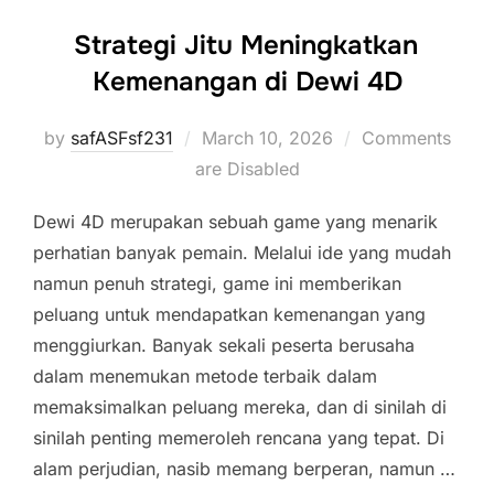
Strategi Jitu Meningkatkan
Kemenangan di Dewi 4D
Posted
by
safASFsf231
March 10, 2026
Comments
on
are Disabled
Dewi 4D merupakan sebuah game yang menarik
perhatian banyak pemain. Melalui ide yang mudah
namun penuh strategi, game ini memberikan
peluang untuk mendapatkan kemenangan yang
menggiurkan. Banyak sekali peserta berusaha
dalam menemukan metode terbaik dalam
memaksimalkan peluang mereka, dan di sinilah di
sinilah penting memeroleh rencana yang tepat. Di
alam perjudian, nasib memang berperan, namun …