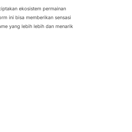
nciptakan ekosistem permainan
form ini bisa memberikan sensasi
ame yang lebih lebih dan menarik