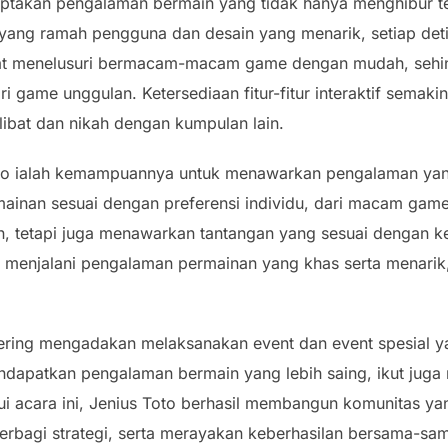
iptakan pengalaman bermain yang tidak hanya menghibur te
ang ramah pengguna dan desain yang menarik, setiap deti
at menelusuri bermacam-macam game dengan mudah, sehin
i game unggulan. Ketersediaan fitur-fitur interaktif semak
libat dan nikah dengan kumpulan lain.
oto ialah kemampuannya untuk menawarkan pengalaman yan
inan sesuai dengan preferensi individu, dari macam game hi
n, tetapi juga menawarkan tantangan yang sesuai dengan
t menjalani pengalaman permainan yang khas serta menarik
 sering mengadakan melaksanakan event dan event spesial
ndapatkan pengalaman bermain yang lebih saing, ikut juga
i acara ini, Jenius Toto berhasil membangun komunitas y
rbagi strategi, serta merayakan keberhasilan bersama-sama