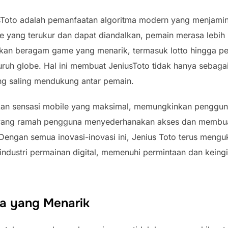
sToto adalah pemanfaatan algoritma modern yang menjamin 
 yang terukur dan dapat diandalkan, pemain merasa lebih
rkan beragam game yang menarik, termasuk lotto hingga pe
luruh globe. Hal ini membuat JeniusToto tidak hanya sebag
ng saling mendukung antar pemain.
iakan sensasi mobile yang maksimal, memungkinkan pengg
m yang ramah pengguna menyederhanakan akses dan membu
ngan semua inovasi-inovasi ini, Jenius Toto terus mengu
ndustri permainan digital, memenuhi permintaan dan kein
a yang Menarik