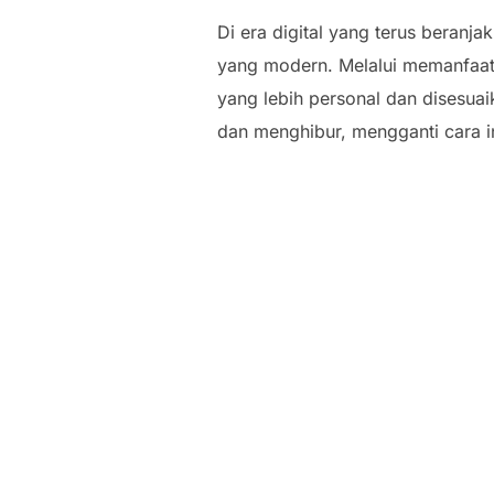
Di era digital yang terus beranj
yang modern. Melalui memanfaatka
yang lebih personal dan disesua
dan menghibur, mengganti cara 