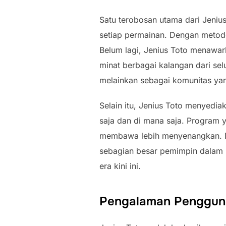
Satu terobosan utama dari Jeniu
setiap permainan. Dengan metode
Belum lagi, Jenius Toto menawa
minat berbagai kalangan dari se
melainkan sebagai komunitas ya
Selain itu, Jenius Toto menyed
saja dan di mana saja. Progra
membawa lebih menyenangkan. De
sebagian besar pemimpin dalam i
era kini ini.
Pengalaman Penggun