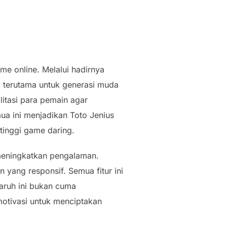
e online. Melalui hadirnya
, terutama untuk generasi muda
litasi para pemain agar
mua ini menjadikan Toto Jenius
tinggi game daring.
meningkatkan pengalaman.
yang responsif. Semua fitur ini
aruh ini bukan cuma
motivasi untuk menciptakan