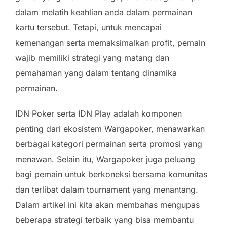
dalam melatih keahlian anda dalam permainan
kartu tersebut. Tetapi, untuk mencapai
kemenangan serta memaksimalkan profit, pemain
wajib memiliki strategi yang matang dan
pemahaman yang dalam tentang dinamika
permainan.
IDN Poker serta IDN Play adalah komponen
penting dari ekosistem Wargapoker, menawarkan
berbagai kategori permainan serta promosi yang
menawan. Selain itu, Wargapoker juga peluang
bagi pemain untuk berkoneksi bersama komunitas
dan terlibat dalam tournament yang menantang.
Dalam artikel ini kita akan membahas mengupas
beberapa strategi terbaik yang bisa membantu