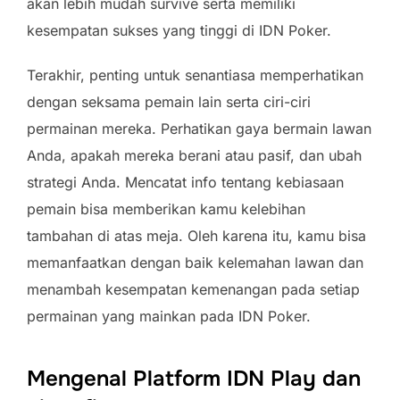
akan lebih mudah survive serta memiliki
kesempatan sukses yang tinggi di IDN Poker.
Terakhir, penting untuk senantiasa memperhatikan
dengan seksama pemain lain serta ciri-ciri
permainan mereka. Perhatikan gaya bermain lawan
Anda, apakah mereka berani atau pasif, dan ubah
strategi Anda. Mencatat info tentang kebiasaan
pemain bisa memberikan kamu kelebihan
tambahan di atas meja. Oleh karena itu, kamu bisa
memanfaatkan dengan baik kelemahan lawan dan
menambah kesempatan kemenangan pada setiap
permainan yang mainkan pada IDN Poker.
Mengenal Platform IDN Play dan