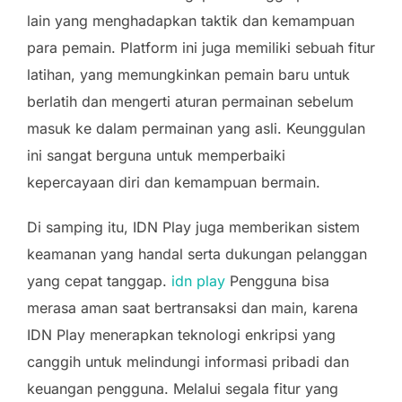
lain yang menghadapkan taktik dan kemampuan
para pemain. Platform ini juga memiliki sebuah fitur
latihan, yang memungkinkan pemain baru untuk
berlatih dan mengerti aturan permainan sebelum
masuk ke dalam permainan yang asli. Keunggulan
ini sangat berguna untuk memperbaiki
kepercayaan diri dan kemampuan bermain.
Di samping itu, IDN Play juga memberikan sistem
keamanan yang handal serta dukungan pelanggan
yang cepat tanggap.
idn play
Pengguna bisa
merasa aman saat bertransaksi dan main, karena
IDN Play menerapkan teknologi enkripsi yang
canggih untuk melindungi informasi pribadi dan
keuangan pengguna. Melalui segala fitur yang