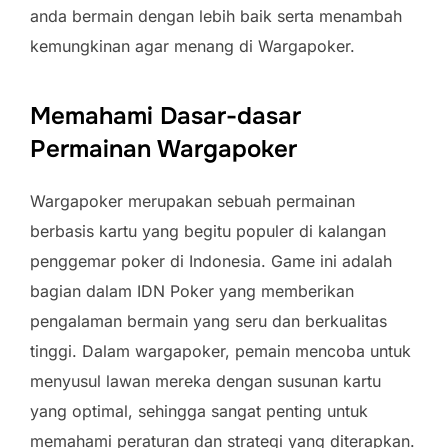
anda bermain dengan lebih baik serta menambah
kemungkinan agar menang di Wargapoker.
Memahami Dasar-dasar
Permainan Wargapoker
Wargapoker merupakan sebuah permainan
berbasis kartu yang begitu populer di kalangan
penggemar poker di Indonesia. Game ini adalah
bagian dalam IDN Poker yang memberikan
pengalaman bermain yang seru dan berkualitas
tinggi. Dalam wargapoker, pemain mencoba untuk
menyusul lawan mereka dengan susunan kartu
yang optimal, sehingga sangat penting untuk
memahami peraturan dan strategi yang diterapkan.