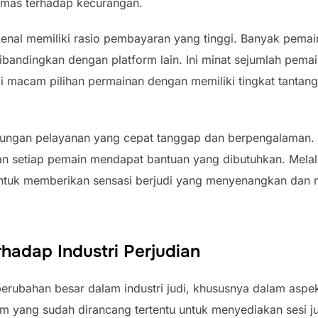
emas terhadap kecurangan.
kenal memiliki rasio pembayaran yang tinggi. Banyak pem
bandingkan dengan platform lain. Ini minat sejumlah pemai
 macam pilihan permainan dengan memiliki tingkat tantan
ukungan pelayanan yang cepat tanggap dan berpengalaman. 
an setiap pemain mendapat bantuan yang dibutuhkan. Mela
ntuk memberikan sensasi berjudi yang menyenangkan dan
adap Industri Perjudian
rubahan besar dalam industri judi, khususnya dalam aspek
orm yang sudah dirancang tertentu untuk menyediakan sesi 