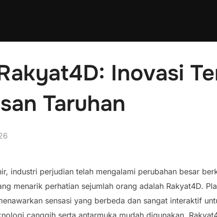
akyat4D: Inovasi Te
asan Taruhan
026
hir, industri perjudian telah mengalami perubahan besar b
yang menarik perhatian sejumlah orang adalah Rakyat4D. P
 menawarkan sensasi yang berbeda dan sangat interaktif u
ologi canggih serta antarmuka mudah digunakan, Rakyat4