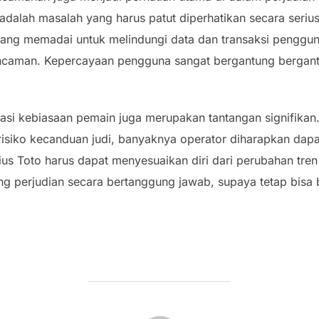
 adalah masalah yang harus patut diperhatikan secara serius
ang memadai untuk melindungi data dan transaksi penggun
ancaman. Kepercayaan pengguna sangat bergantung bergan
iasi kebiasaan pemain juga merupakan tantangan signifikan
risiko kecanduan judi, banyaknya operator diharapkan dap
us Toto harus dapat menyesuaikan diri dari perubahan tren 
 perjudian secara bertanggung jawab, supaya tetap bisa 