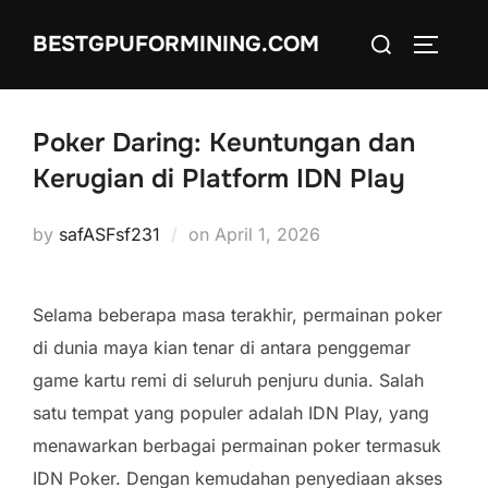
Skip
Search
BESTGPUFORMINING.COM
to
TOGGLE
for:
content
Poker Daring: Keuntungan dan
Kerugian di Platform IDN Play
Posted
by
safASFsf231
on
April 1, 2026
on
Selama beberapa masa terakhir, permainan poker
di dunia maya kian tenar di antara penggemar
game kartu remi di seluruh penjuru dunia. Salah
satu tempat yang populer adalah IDN Play, yang
menawarkan berbagai permainan poker termasuk
IDN Poker. Dengan kemudahan penyediaan akses