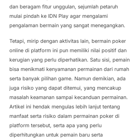
dan beragam fitur unggulan, sejumlah petaruh
mulai pindah ke IDN Play agar mengalami
pengalaman bermain yang sangat menegangkan.
Tetapi, mirip dengan aktivitas lain, bermain poker
online di platform ini pun memiliki nilai positif dan
kerugian yang perlu diperhatikan. Satu sisi, pemain
bisa menikmati kenyamanan permainan dari rumah
serta banyak pilihan game. Namun demikian, ada
juga risiko yang dapat ditemui, yang mencakup
masalah keamanan sampai kecanduan permainan.
Artikel ini hendak mengulas lebih lanjut tentang
manfaat serta risiko dalam permainan poker di
platform tersebut, serta apa yang perlu
diperhitungkan untuk pemain baru serta