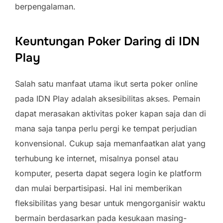
berpengalaman.
Keuntungan Poker Daring di IDN
Play
Salah satu manfaat utama ikut serta poker online
pada IDN Play adalah aksesibilitas akses. Pemain
dapat merasakan aktivitas poker kapan saja dan di
mana saja tanpa perlu pergi ke tempat perjudian
konvensional. Cukup saja memanfaatkan alat yang
terhubung ke internet, misalnya ponsel atau
komputer, peserta dapat segera login ke platform
dan mulai berpartisipasi. Hal ini memberikan
fleksibilitas yang besar untuk mengorganisir waktu
bermain berdasarkan pada kesukaan masing-