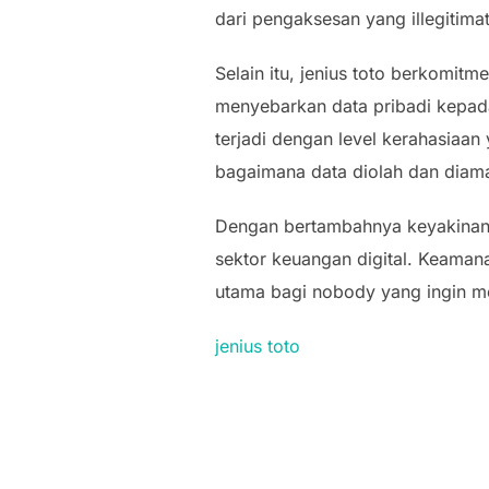
dari pengaksesan yang illegitimat
Selain itu, jenius toto berkomi
menyebarkan data pribadi kepada 
terjadi dengan level kerahasiaan
bagaimana data diolah dan diam
Dengan bertambahnya keyakinan m
sektor keuangan digital. Keamana
utama bagi nobody yang ingin me
jenius toto