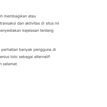
nah membagikan atau
nsaksi dan aktivitas di situs ini
menyediakan kejelasan tentang
t perhatian banyak pengguna di
nius toto sebagai alternatif
n selamat.