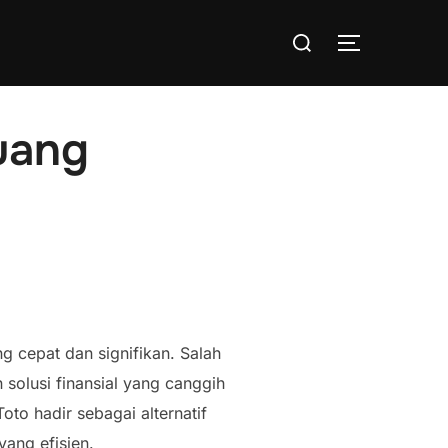
Search
TOGGLE S
for:
uang
g cepat dan signifikan. Salah
 solusi finansial yang canggih
to hadir sebagai alternatif
yang efisien.