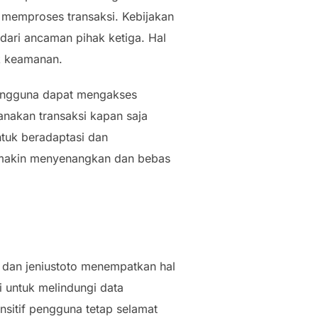
 memproses transaksi. Kebijakan
dari ancaman pihak ketiga. Hal
ek keamanan.
Pengguna dapat mengakses
anakan transaksi kapan saja
tuk beradaptasi dan
semakin menyenangkan dan bebas
, dan jeniustoto menempatkan hal
 untuk melindungi data
sitif pengguna tetap selamat