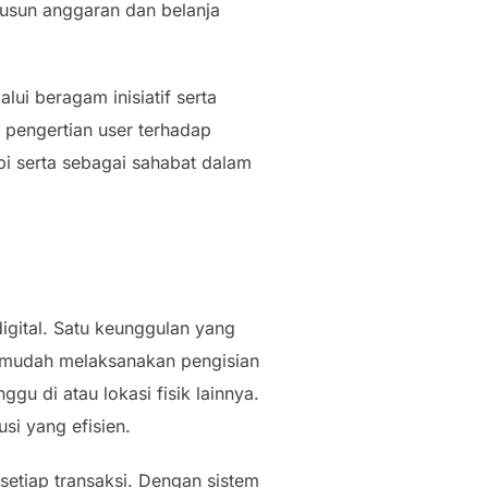
yusun anggaran dan belanja
ui beragam inisiatif serta
 pengertian user terhadap
tapi serta sebagai sahabat dalam
gital. Satu keunggulan yang
an mudah melaksanakan pengisian
ggu di atau lokasi fisik lainnya.
si yang efisien.
setiap transaksi. Dengan sistem