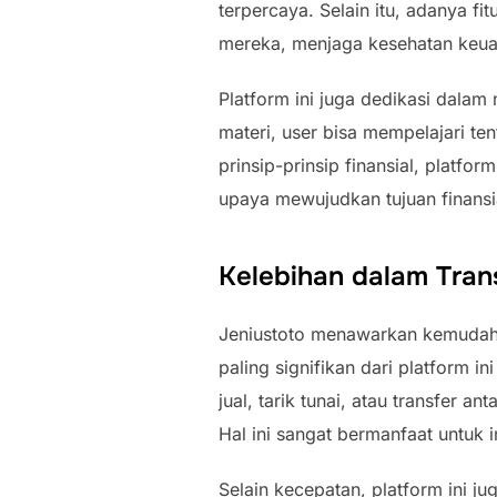
terpercaya. Selain itu, adanya 
mereka, menjaga kesehatan keua
Platform ini juga dedikasi dalam
materi, user bisa mempelajari t
prinsip-prinsip finansial, platfor
upaya mewujudkan tujuan finansi
Kelebihan dalam Tran
Jeniustoto menawarkan kemudahan
paling signifikan dari platform 
jual, tarik tunai, atau transfer 
Hal ini sangat bermanfaat untuk 
Selain kecepatan, platform ini j