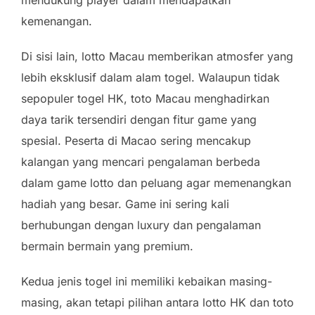
kemenangan.
Di sisi lain, lotto Macau memberikan atmosfer yang
lebih eksklusif dalam alam togel. Walaupun tidak
sepopuler togel HK, toto Macau menghadirkan
daya tarik tersendiri dengan fitur game yang
spesial. Peserta di Macao sering mencakup
kalangan yang mencari pengalaman berbeda
dalam game lotto dan peluang agar memenangkan
hadiah yang besar. Game ini sering kali
berhubungan dengan luxury dan pengalaman
bermain bermain yang premium.
Kedua jenis togel ini memiliki kebaikan masing-
masing, akan tetapi pilihan antara lotto HK dan toto