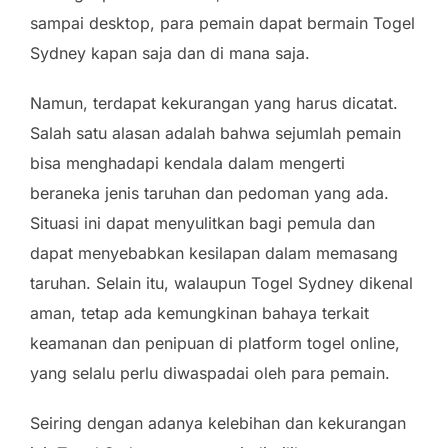
sampai desktop, para pemain dapat bermain Togel
Sydney kapan saja dan di mana saja.
Namun, terdapat kekurangan yang harus dicatat.
Salah satu alasan adalah bahwa sejumlah pemain
bisa menghadapi kendala dalam mengerti
beraneka jenis taruhan dan pedoman yang ada.
Situasi ini dapat menyulitkan bagi pemula dan
dapat menyebabkan kesilapan dalam memasang
taruhan. Selain itu, walaupun Togel Sydney dikenal
aman, tetap ada kemungkinan bahaya terkait
keamanan dan penipuan di platform togel online,
yang selalu perlu diwaspadai oleh para pemain.
Seiring dengan adanya kelebihan dan kekurangan