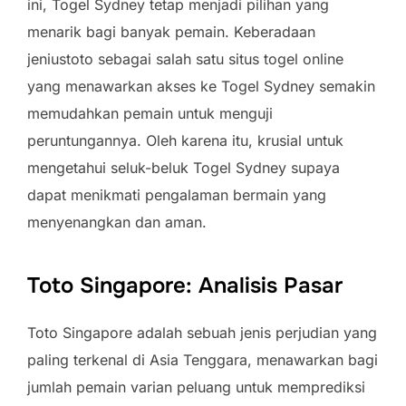
ini, Togel Sydney tetap menjadi pilihan yang
menarik bagi banyak pemain. Keberadaan
jeniustoto sebagai salah satu situs togel online
yang menawarkan akses ke Togel Sydney semakin
memudahkan pemain untuk menguji
peruntungannya. Oleh karena itu, krusial untuk
mengetahui seluk-beluk Togel Sydney supaya
dapat menikmati pengalaman bermain yang
menyenangkan dan aman.
Toto Singapore: Analisis Pasar
Toto Singapore adalah sebuah jenis perjudian yang
paling terkenal di Asia Tenggara, menawarkan bagi
jumlah pemain varian peluang untuk memprediksi