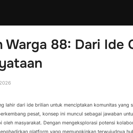
 Warga 88: Dari Ide
yataan
 2026
yang lahir dari ide brilian untuk menciptakan komunitas y
 berkembang pesat, konsep ini muncul sebagai jawaban unt
i oleh masyarakat. Dengan mengeksplorasi potensi kolabora
nghadirkan platform yang memungkinkan terwujudnya hubu