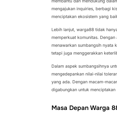
membantu dan mendukung dalam b
mengajukan inquiries, berbagi ki
menciptakan ekosistem yang ba
Lebih lanjut, warga88 tidak hanya
memperkuat komunitas. Dengan ane
menawarkan sumbangsih nyata kep
tetapi juga menggerakkan keterl
Dalam aspek sumbangsihnya untuk
mengedepankan nilai-nilai toler
yang ada. Dengan macam-macam in
digabungkan untuk menciptakan 
Masa Depan Warga 8