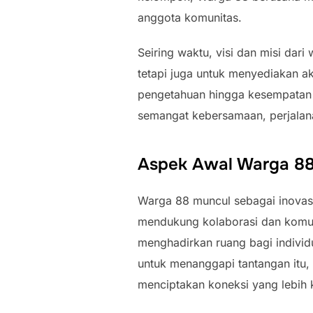
anggota komunitas.
Seiring waktu, visi dan misi dari 
tetapi juga untuk menyediakan a
pengetahuan hingga kesempatan 
semangat kebersamaan, perjalanan
Aspek Awal Warga 8
Warga 88 muncul sebagai inovasi
mendukung kolaborasi dan komun
menghadirkan ruang bagi individ
untuk menanggapi tantangan itu,
menciptakan koneksi yang lebih 