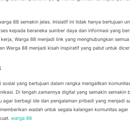
warga 88 semakin jelas. Inisiatif ini tidak hanya bertujuan u
kses kepada beraneka sumber daya dan informasi yang berm
kerja, Warga 88 menjadi link yang menghubungkan semua
 Warga 88 menjadi kisah inspiratif yang patut untuk dicer
8
 sosial yang bertujuan dalam rangka mengaitkan komunitas
ikasi. Di tengah zamannya digital yang semakin semakin 
u agar berbagi ide dan pengalaman pribadi yang menjadi sa
 memberikan wadah untuk segala kalangan komunitas agar s
kuat.
warga 88