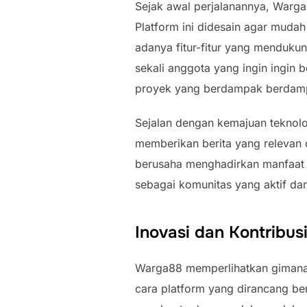
Sejak awal perjalanannya, Warga
Platform ini didesain agar muda
adanya fitur-fitur yang menduku
sekali anggota yang ingin ingin b
proyek yang berdampak berdampa
Sejalan dengan kemajuan teknol
memberikan berita yang relevan 
berusaha menghadirkan manfaat 
sebagai komunitas yang aktif d
Inovasi dan Kontribus
Warga88 memperlihatkan giman
cara platform yang dirancang be