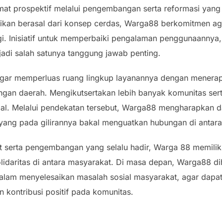
 prospektif melalui pengembangan serta reformasi yang t
ikan berasal dari konsep cerdas, Warga88 berkomitmen aga
gi. Inisiatif untuk memperbaiki pengalaman penggunaannya,
adi salah satunya tanggung jawab penting.
agar memperluas ruang lingkup layanannya dengan menerapk
gan daerah. Mengikutsertakan lebih banyak komunitas se
sial. Melalui pendekatan tersebut, Warga88 mengharapkan
 yang pada gilirannya bakal menguatkan hubungan di antar
erta pengembangan yang selalu hadir, Warga 88 memiliki p
lidaritas di antara masyarakat. Di masa depan, Warga88 d
f dalam menyelesaikan masalah sosial masyarakat, agar dapat
 kontribusi positif pada komunitas.