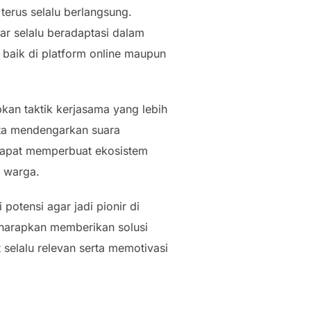
erus selalu berlangsung.
r selalu beradaptasi dalam
 baik di platform online maupun
an taktik kerjasama yang lebih
rta mendengarkan suara
 dapat memperbuat ekosistem
a warga.
otensi agar jadi pionir di
iharapkan memberikan solusi
 selalu relevan serta memotivasi