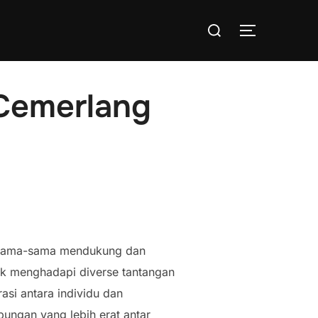
Search
TOGGLE S
for:
 Cemerlang
ang sama-sama mendukung dan
uk menghadapi diverse tantangan
si antara individu dan
ngan yang lebih erat antar