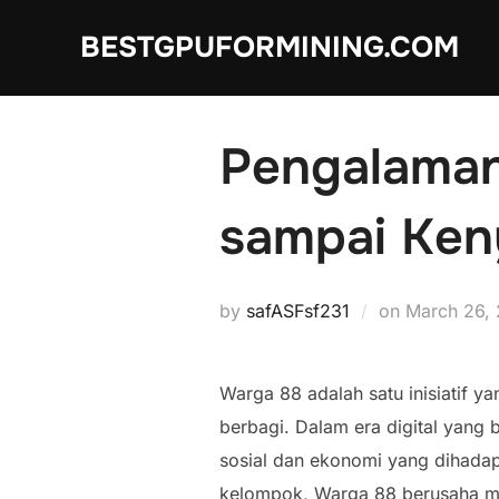
Skip
BESTGPUFORMINING.COM
to
content
Pengalaman
sampai Ken
Posted
by
safASFsf231
on
March 26,
on
Warga 88 adalah satu inisiatif 
berbagi. Dalam era digital yang
sosial dan ekonomi yang dihadap
kelompok, Warga 88 berusaha me