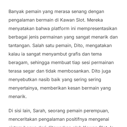
Banyak pemain yang merasa senang dengan
pengalaman bermain di Kawan Slot. Mereka
menyatakan bahwa platform ini mempresentasikan
berbagai jenis permainan yang sangat menarik dan
tantangan. Salah satu pemain, Dito, mengatakan
kalau ia sangat menyambut grafis dan tema
beragam, sehingga membuat tiap sesi permainan
terasa segar dan tidak membosankan. Dito juga
menyebutkan nasib baik yang sering sering
menyertainya, memberikan kesan bermain yang
menarik.
Di sisi lain, Sarah, seorang pemain perempuan,
menceritakan pengalaman positifnya mengenai