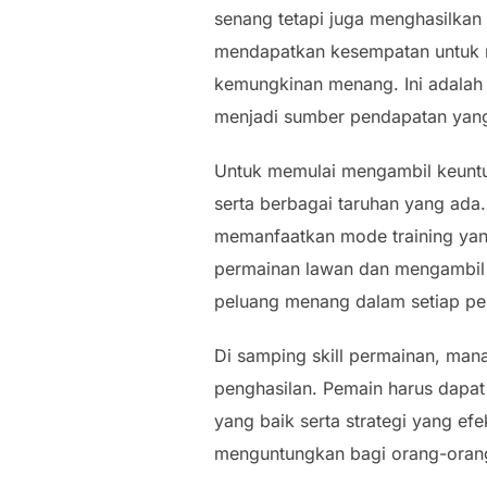
senang tetapi juga menghasilkan
mendapatkan kesempatan untuk m
kemungkinan menang. Ini adalah 
menjadi sumber pendapatan yang 
Untuk memulai mengambil keuntun
serta berbagai taruhan yang ada.
memanfaatkan mode training yan
permainan lawan dan mengambil
peluang menang dalam setiap pe
Di samping skill permainan, man
penghasilan. Pemain harus dapat
yang baik serta strategi yang efe
menguntungkan bagi orang-oran