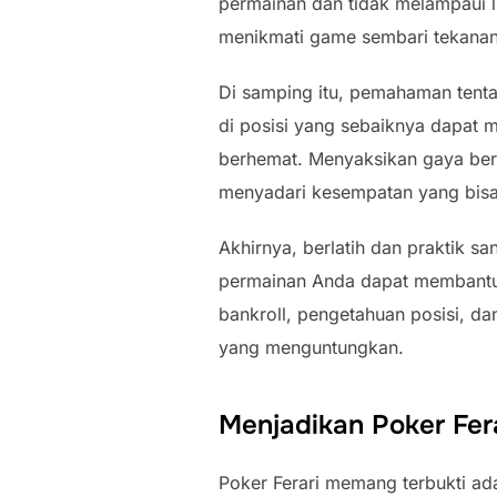
permainan dan tidak melampaui l
menikmati game sembari tekana
Di samping itu, pemahaman tentan
di posisi yang sebaiknya dapat 
berhemat. Menyaksikan gaya ber
menyadari kesempatan yang bisa
Akhirnya, berlatih dan praktik s
permainan Anda dapat membantu 
bankroll, pengetahuan posisi, d
yang menguntungkan.
Menjadikan Poker Fe
Poker Ferari memang terbukti ad