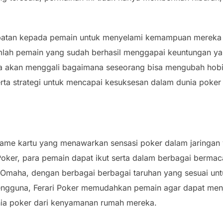
patan kepada pemain untuk menyelami kemampuan mereka 
mlah pemain yang sudah berhasil menggapai keuntungan yan
, kita akan menggali bagaimana seseorang bisa mengubah hob
rta strategi untuk mencapai kesuksesan dalam dunia poker 
ame kartu yang menawarkan sensasi poker dalam jaringan
Poker, para pemain dapat ikut serta dalam berbagai berm
 Omaha, dengan berbagai berbagai taruhan yang sesuai unt
ngguna, Ferari Poker memudahkan pemain agar dapat men
ia poker dari kenyamanan rumah mereka.