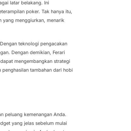
ai latar belakang. Ini
eterampilan poker. Tak hanya itu,
ah yang menggiurkan, menarik
. Dengan teknologi pengacakan
gan. Dengan demikian, Ferari
n dapat mengembangkan strategi
 penghasilan tambahan dari hobi
kan peluang kemenangan Anda.
udget yang jelas sebelum mulai