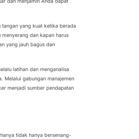
esar dan menjamin Anda dapat
 tangan yang kuat ketika berada
lu menyerang dan kapan harus
an yang jauh bagus dan
Selalu latihan dan menganalisa
da. Melalui gabungan manajemen
Poker menjadi sumber pendapatan
 hanya tidak hanya bersenang-