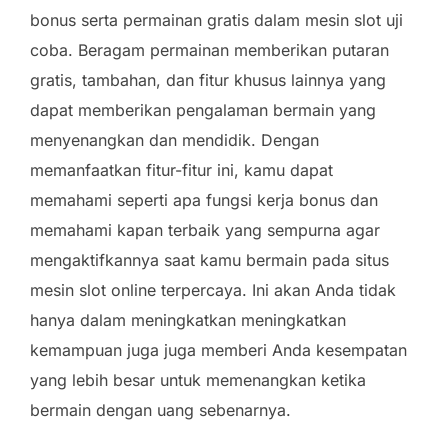
bonus serta permainan gratis dalam mesin slot uji
coba. Beragam permainan memberikan putaran
gratis, tambahan, dan fitur khusus lainnya yang
dapat memberikan pengalaman bermain yang
menyenangkan dan mendidik. Dengan
memanfaatkan fitur-fitur ini, kamu dapat
memahami seperti apa fungsi kerja bonus dan
memahami kapan terbaik yang sempurna agar
mengaktifkannya saat kamu bermain pada situs
mesin slot online terpercaya. Ini akan Anda tidak
hanya dalam meningkatkan meningkatkan
kemampuan juga juga memberi Anda kesempatan
yang lebih besar untuk memenangkan ketika
bermain dengan uang sebenarnya.