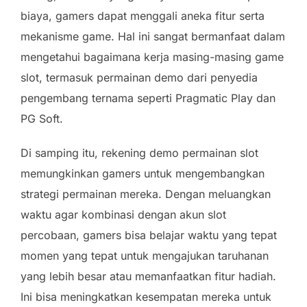
biaya, gamers dapat menggali aneka fitur serta
mekanisme game. Hal ini sangat bermanfaat dalam
mengetahui bagaimana kerja masing-masing game
slot, termasuk permainan demo dari penyedia
pengembang ternama seperti Pragmatic Play dan
PG Soft.
Di samping itu, rekening demo permainan slot
memungkinkan gamers untuk mengembangkan
strategi permainan mereka. Dengan meluangkan
waktu agar kombinasi dengan akun slot
percobaan, gamers bisa belajar waktu yang tepat
momen yang tepat untuk mengajukan taruhanan
yang lebih besar atau memanfaatkan fitur hadiah.
Ini bisa meningkatkan kesempatan mereka untuk