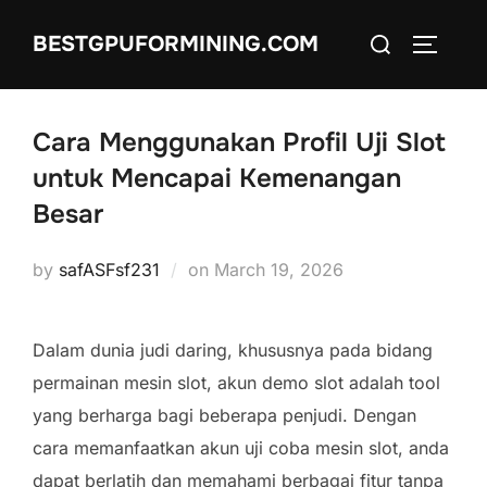
Skip
Search
BESTGPUFORMINING.COM
to
TOGGLE
for:
content
Cara Menggunakan Profil Uji Slot
untuk Mencapai Kemenangan
Besar
Posted
by
safASFsf231
on
March 19, 2026
on
Dalam dunia judi daring, khususnya pada bidang
permainan mesin slot, akun demo slot adalah tool
yang berharga bagi beberapa penjudi. Dengan
cara memanfaatkan akun uji coba mesin slot, anda
dapat berlatih dan memahami berbagai fitur tanpa