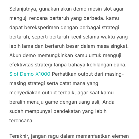
Selanjutnya, gunakan akun demo mesin slot agar
menguji rencana bertaruh yang berbeda. kamu
dapat bereksperimen dengan berbagai strategi
bertaruh, seperti bertaruh kecil selama waktu yang
lebih lama dan bertaruh besar dalam masa singkat.
Akun demo memungkinkan kamu untuk menguji
efektivitas strategi tanpa bahaya kehilangan dana.
Slot Demo X1000
Perhatikan output dari masing-
masing strategi serta catat mana yang
menyediakan output terbaik, agar saat kamu
beralih menuju game dengan uang asli, Anda
sudah mempunyai pendekatan yang lebih
terencana.
Terakhir, jangan ragu dalam memanfaatkan elemen