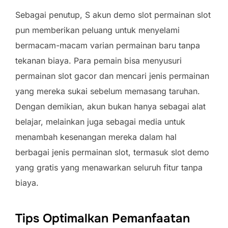
Sebagai penutup, S akun demo slot permainan slot
pun memberikan peluang untuk menyelami
bermacam-macam varian permainan baru tanpa
tekanan biaya. Para pemain bisa menyusuri
permainan slot gacor dan mencari jenis permainan
yang mereka sukai sebelum memasang taruhan.
Dengan demikian, akun bukan hanya sebagai alat
belajar, melainkan juga sebagai media untuk
menambah kesenangan mereka dalam hal
berbagai jenis permainan slot, termasuk slot demo
yang gratis yang menawarkan seluruh fitur tanpa
biaya.
Tips Optimalkan Pemanfaatan