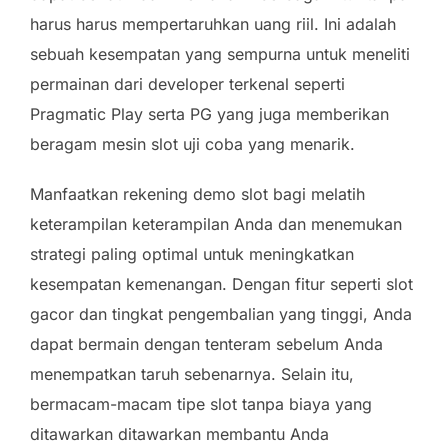
harus harus mempertaruhkan uang riil. Ini adalah
sebuah kesempatan yang sempurna untuk meneliti
permainan dari developer terkenal seperti
Pragmatic Play serta PG yang juga memberikan
beragam mesin slot uji coba yang menarik.
Manfaatkan rekening demo slot bagi melatih
keterampilan keterampilan Anda dan menemukan
strategi paling optimal untuk meningkatkan
kesempatan kemenangan. Dengan fitur seperti slot
gacor dan tingkat pengembalian yang tinggi, Anda
dapat bermain dengan tenteram sebelum Anda
menempatkan taruh sebenarnya. Selain itu,
bermacam-macam tipe slot tanpa biaya yang
ditawarkan ditawarkan membantu Anda