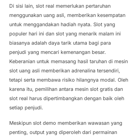
Di sisi lain, slot real memerlukan pertaruhan
menggunakan uang asli, memberikan kesempatan
untuk menggandakan hadiah nyata. Slot yang
populer hari ini dan slot yang menarik malam ini
biasanya adalah daya tarik utama bagi para
penjudi yang mencari kemenangan besar.
Keberanian untuk memasang hasil taruhan di mesin
slot uang asli memberikan adrenalina tersendiri,
tetapi serta membawa risiko hilangnya modal. Oleh
karena itu, pemilihan antara mesin slot gratis dan
slot real harus dipertimbangkan dengan baik oleh
setiap penjudi.
Meskipun slot demo memberikan wawasan yang
penting, output yang diperoleh dari permainan