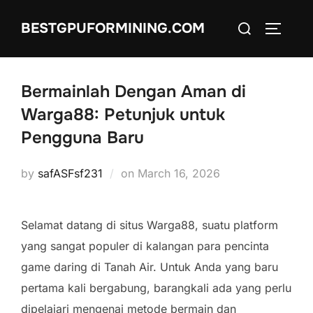
Skip
Search
BESTGPUFORMINING.COM
to
TOGGLE
for:
content
Bermainlah Dengan Aman di
Warga88: Petunjuk untuk
Pengguna Baru
Posted
by
safASFsf231
on
March 16, 2026
on
Selamat datang di situs Warga88, suatu platform
yang sangat populer di kalangan para pencinta
game daring di Tanah Air. Untuk Anda yang baru
pertama kali bergabung, barangkali ada yang perlu
dipelajari mengenai metode bermain dan