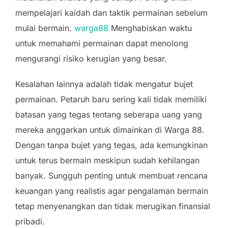
mempelajari kaidah dan taktik permainan sebelum
mulai bermain.
warga88
Menghabiskan waktu
untuk memahami permainan dapat menolong
mengurangi risiko kerugian yang besar.
Kesalahan lainnya adalah tidak mengatur bujet
permainan. Petaruh baru sering kali tidak memiliki
batasan yang tegas tentang seberapa uang yang
mereka anggarkan untuk dimainkan di Warga 88.
Dengan tanpa bujet yang tegas, ada kemungkinan
untuk terus bermain meskipun sudah kehilangan
banyak. Sungguh penting untuk membuat rencana
keuangan yang realistis agar pengalaman bermain
tetap menyenangkan dan tidak merugikan finansial
pribadi.