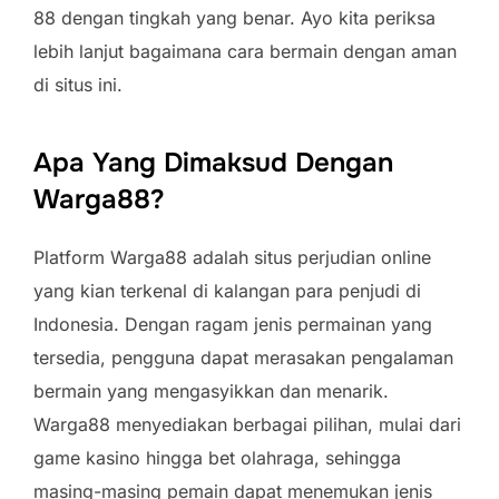
88 dengan tingkah yang benar. Ayo kita periksa
lebih lanjut bagaimana cara bermain dengan aman
di situs ini.
Apa Yang Dimaksud Dengan
Warga88?
Platform Warga88 adalah situs perjudian online
yang kian terkenal di kalangan para penjudi di
Indonesia. Dengan ragam jenis permainan yang
tersedia, pengguna dapat merasakan pengalaman
bermain yang mengasyikkan dan menarik.
Warga88 menyediakan berbagai pilihan, mulai dari
game kasino hingga bet olahraga, sehingga
masing-masing pemain dapat menemukan jenis