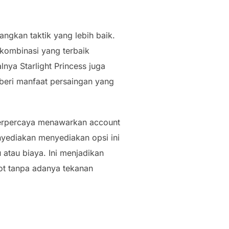
gkan taktik yang lebih baik.
ombinasi yang terbaik
ya Starlight Princess juga
mberi manfaat persaingan yang
 terpercaya menawarkan account
nyediakan menyediakan opsi ini
atau biaya. Ini menjadikan
ot tanpa adanya tekanan