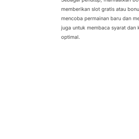
memberikan slot gratis atau bon
mencoba permainan baru dan men
juga untuk membaca syarat dan 
optimal.