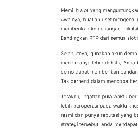
Memilih slot yang menguntungkan
Awalnya, buatlah riset mengenai 
memberikan kemenangan. Pilihlah
Bandingkan RTP dari semua slot 
Selanjutnya, gunakan akun demo
mencobanya lebih dahulu, Anda b
demo dapat memberikan pandanga
Tak berhenti dalam mencoba ber
Terakhir, ingatlah pula waktu be
lebih beroperasi pada waktu khus
resmi dan punya reputasi yang 
strategi tersebut, anda mendapat