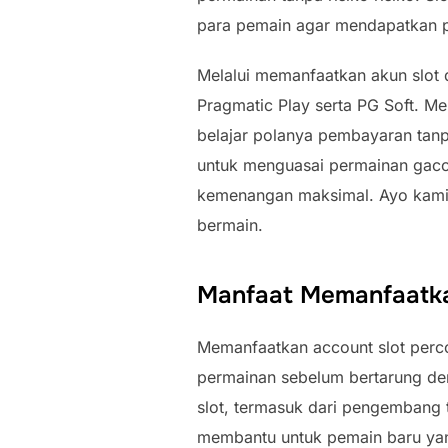
para pemain agar mendapatkan p
Melalui memanfaatkan akun slot 
Pragmatic Play serta PG Soft. Me
belajar polanya pembayaran tanp
untuk menguasai permainan gaco
kemenangan maksimal. Ayo kami t
bermain.
Manfaat Memanfaatka
Memanfaatkan account slot perc
permainan sebelum bertarung de
slot, termasuk dari pengembang t
membantu untuk pemain baru yang