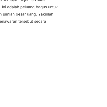
 Ini adalah peluang bagus untuk
 jumlah besar uang. Yakinlah
enawaran tersebut secara