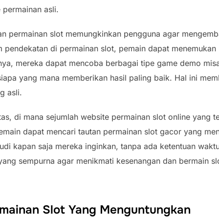
 permainan asli.
aan permainan slot memungkinkan pengguna agar mengemban
pendekatan di permainan slot, pemain dapat menemukan k
a, mereka dapat mencoba berbagai tipe game demo misaln
siapa yang mana memberikan hasil paling baik. Hal ini me
g asli.
litas, di mana sejumlah website permainan slot online yang
emain dapat mencari tautan permainan slot gacor yang me
di kapan saja mereka inginkan, tanpa ada ketentuan waktu 
 yang sempurna agar menikmati kesenangan dan bermain sl
mainan Slot Yang Menguntungkan