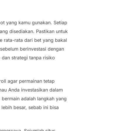
lot yang kamu gunakan. Setiap
ang disediakan. Pastikan untuk
 rata-rata dari bet yang bakal
 sebelum berinvestasi dengan
n strategi tanpa risiko
oll agar permainan tetap
au Anda investasikan dalam
ti bermain adalah langkah yang
ebih besar, sebab ini bisa
erpercaya. Sejumlah situs