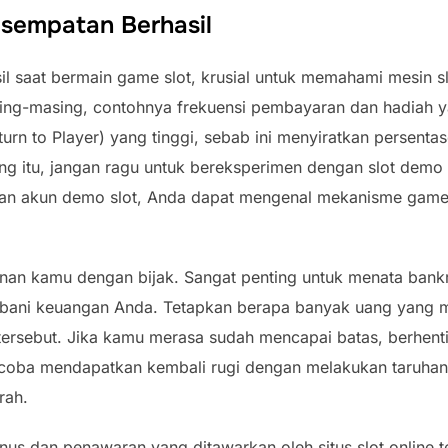
sempatan Berhasil
 saat bermain game slot, krusial untuk memahami mesin s
asing-masing, contohnya frekuensi pembayaran dan hadiah y
rn to Player) yang tinggi, sebab ini menyiratkan persentase
ng itu, jangan ragu untuk bereksperimen dengan slot demo
n akun demo slot, Anda dapat mengenal mekanisme game da
inan kamu dengan bijak. Sangat penting untuk menata bankr
ani keuangan Anda. Tetapkan berapa banyak uang yang m
t tersebut. Jika kamu merasa sudah mencapai batas, berhen
ncoba mendapatkan kembali rugi dengan melakukan taruhan l
rah.
us dan penawaran yang ditawarkan oleh situs slot online t