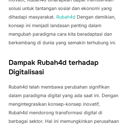
solusi untuk tantangan sosial dan ekonomi yang
dihadapi masyarakat.
Rubah4d
Dengan demikian,
konsep ini menjadi landasan penting dalam
mengubah paradigma cara kita beradaptasi dan
berkembang di dunia yang semakin terhubung ini.
Dampak Rubah4d terhadap
Digitalisasi
Rubah4d telah membawa perubahan signifikan
dalam paradigma digital yang ada saat ini. Dengan
mengintegrasikan konsep-konsep inovatif,
Rubah4d mendorong transformasi digital di
berbagai sektor. Hal ini memungkinkan perusahaan