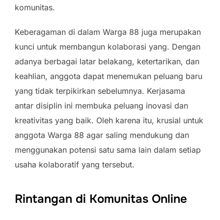
komunitas.
Keberagaman di dalam Warga 88 juga merupakan
kunci untuk membangun kolaborasi yang. Dengan
adanya berbagai latar belakang, ketertarikan, dan
keahlian, anggota dapat menemukan peluang baru
yang tidak terpikirkan sebelumnya. Kerjasama
antar disiplin ini membuka peluang inovasi dan
kreativitas yang baik. Oleh karena itu, krusial untuk
anggota Warga 88 agar saling mendukung dan
menggunakan potensi satu sama lain dalam setiap
usaha kolaboratif yang tersebut.
Rintangan di Komunitas Online