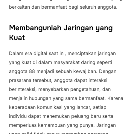
berkaitan dan bermanfaat bagi seluruh anggota.
Membangunlah Jaringan yang
Kuat
Dalam era digital saat ini, menciptakan jaringan
yang kuat di dalam masyarakat daring seperti
anggota 88 menjadi sebuah kewajiban. Dengan
prasarana tersebut, anggota dapat interaksi
berinteraksi, menyebarkan pengetahuan, dan
menjalin hubungan yang sama bermanfaat. Karena
keberadaan komunikasi yang lancar, setiap
individu dapat menemukan peluang baru serta
memperluas kemampuan yang punya. Jaringan
yang solid tidak hanya menambah perasaan