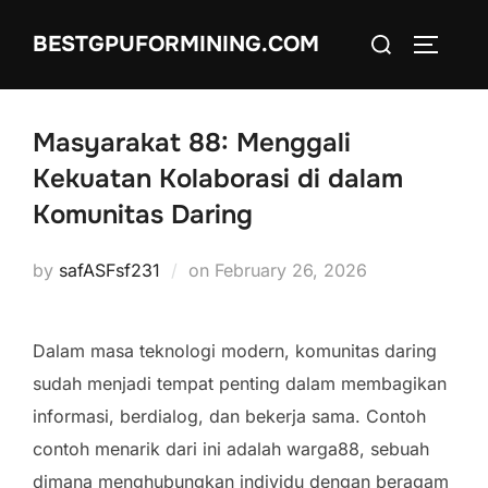
Skip
Search
BESTGPUFORMINING.COM
to
TOGGLE
for:
content
Masyarakat 88: Menggali
Kekuatan Kolaborasi di dalam
Komunitas Daring
Posted
by
safASFsf231
on
February 26, 2026
on
Dalam masa teknologi modern, komunitas daring
sudah menjadi tempat penting dalam membagikan
informasi, berdialog, dan bekerja sama. Contoh
contoh menarik dari ini adalah warga88, sebuah
dimana menghubungkan individu dengan beragam