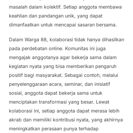
masalah dalam kolektif. Setiap anggota membawa
keahlian dan pandangan unik, yang dapat
dimanfaatkan untuk mencapai sasaran bersama.
Dalam Warga 88, kolaborasi tidak hanya dihasilkan
pada perdebatan online. Komunitas ini juga
mengajak anggotanya agar bekerja sama dalam
kegiatan nyata yang bisa memberikan pengaruh
positif bagi masyarakat. Sebagai contoh, melalui
penyelenggaraan acara, seminar, dan inisiatif
sosial, anggota dapat bekerja sama untuk
menciptakan transformasi yang besar. Lewat
kolaborasi ini, setiap anggota dapat merasa lebih
akrab dan memiliki kontribusi nyata, yang akhirnya
meningkatkan perasaan punya terhadap