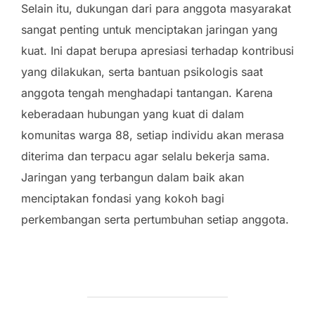
Selain itu, dukungan dari para anggota masyarakat
sangat penting untuk menciptakan jaringan yang
kuat. Ini dapat berupa apresiasi terhadap kontribusi
yang dilakukan, serta bantuan psikologis saat
anggota tengah menghadapi tantangan. Karena
keberadaan hubungan yang kuat di dalam
komunitas warga 88, setiap individu akan merasa
diterima dan terpacu agar selalu bekerja sama.
Jaringan yang terbangun dalam baik akan
menciptakan fondasi yang kokoh bagi
perkembangan serta pertumbuhan setiap anggota.