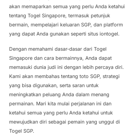
akan memaparkan semua yang perlu Anda ketahui
tentang Togel Singapore, termasuk petunjuk
bermain, mempelajari keluaran SGP, dan platform
yang dapat Anda gunakan seperti situs iontogel.
Dengan memahami dasar-dasar dari Togel
Singapore dan cara bermainnya, Anda dapat
memasuki dunia judi ini dengan lebih percaya diri.
Kami akan membahas tentang toto SGP, strategi
yang bisa digunakan, serta saran untuk
meningkatkan peluang Anda dalam menang
permainan. Mari kita mulai perjalanan ini dan
ketahui semua yang perlu Anda ketahui untuk
mewujudkan diri sebagai pemain yang unggul di
Togel SGP.