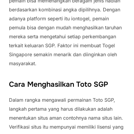
pemain bisa memenangkan beragam jenis hadiah
berdasarkan kombinasi angka dipilihnya. Dengan
adanya platform seperti itu iontogel, pemain
pemula bisa dengan mudah menghasilkan taruhan
mereka serta mengetahui setiap perkembangan
terkait keluaran SGP. Faktor ini membuat Togel
Singapore semakin menarik dan diinginkan oleh
masyarakat.
Cara Menghasilkan Toto SGP
Dalam rangka mengawali permainan Toto SGP,
langkah pertama yang harus dilakukan adalah
menentukan situs aman contohnya nama situs lain.
Verifikasi situs itu mempunyai memiliki lisensi yang