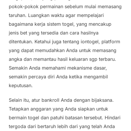
pokok-pokok permainan sebelum mulai memasang
taruhan. Luangkan waktu agar mempelajari
bagaimana kerja sistem togel, yang mencakup
jenis bet yang tersedia dan cara hasilnya
ditentukan. Ketahui juga tentang iontogel, platform
yang dapat memudahkan Anda untuk memasang
angka dan memantau hasil keluaran sgp terbaru.
Semakin Anda memahami mekanisme dasar,
semakin percaya diri Anda ketika mengambil
keputusan.
Selain itu, atur bankroll Anda dengan bijaksana.
Tetapkan anggaran yang Anda siapkan untuk
bermain togel dan patuhi batasan tersebut. Hindari
tergoda dari bertaruh lebih dari yang telah Anda