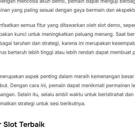
s. Dengan mencoba akun demo, pemain dapat menguji berbagai 
nan yang paling sesuai dengan gaya bermain dan ekspek
faatkan semua fitur yang ditawarkan oleh slot demo, seperti
i merupakan kunci untuk meningkatkan peluang menang. Saat b
agai taruhan dan strategi, karena ini merupakan kesempata
s bertaruh lebih tinggi atau lebih rendah dapat membuat 
merupakan aspek penting dalam meraih kemenangan besar 
ebut. Dengan cara ini, pemain dapat menikmati permainan 
n. Selain itu, selalu ambil waktu untuk beristirahat dan 
alkan strategi untuk sesi berikutnya.
 Slot Terbaik