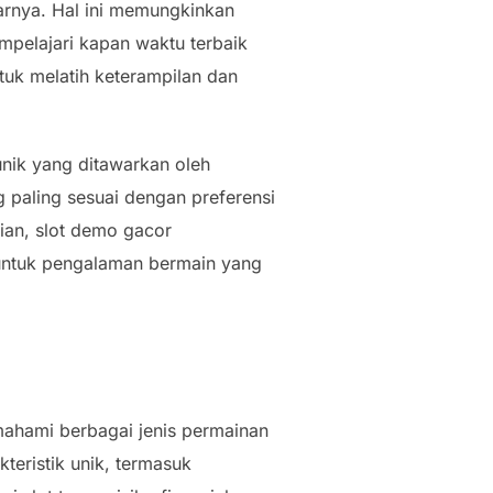
rnya. Hal ini memungkinkan
mpelajari kapan waktu terbaik
uk melatih keterampilan dan
unik yang ditawarkan oleh
 paling sesuai dengan preferensi
an, slot demo gacor
untuk pengalaman bermain yang
mahami berbagai jenis permainan
teristik unik, termasuk