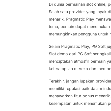
Di dunia permainan slot online,
Salah satu provider yang layak 
menarik, Pragmatic Play menawa
tema, pemain dapat menemukan s
memungkinkan pengguna untuk 
Selain Pragmatic Play, PG Soft ju
Slot demo dari PG Soft seringka
menciptakan atmosfir bermain 
keterampilan mereka dan mempela
Terakhir, jangan lupakan provid
memiliki reputasi baik dalam ind
menawarkan fitur bonus menarik.
kesempatan untuk menemukan pe