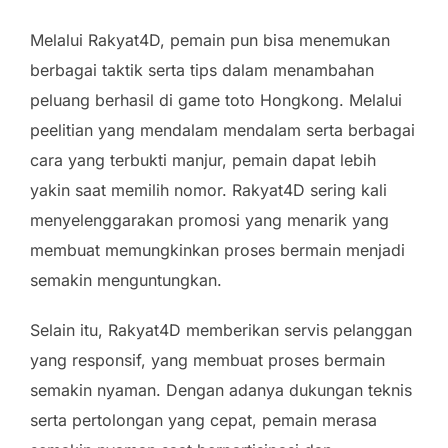
Melalui Rakyat4D, pemain pun bisa menemukan
berbagai taktik serta tips dalam menambahan
peluang berhasil di game toto Hongkong. Melalui
peelitian yang mendalam mendalam serta berbagai
cara yang terbukti manjur, pemain dapat lebih
yakin saat memilih nomor. Rakyat4D sering kali
menyelenggarakan promosi yang menarik yang
membuat memungkinkan proses bermain menjadi
semakin menguntungkan.
Selain itu, Rakyat4D memberikan servis pelanggan
yang responsif, yang membuat proses bermain
semakin nyaman. Dengan adanya dukungan teknis
serta pertolongan yang cepat, pemain merasa