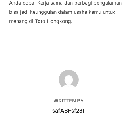
Anda coba. Kerja sama dan berbagi pengalaman
bisa jadi keunggulan dalam usaha kamu untuk
menang di Toto Hongkong.
POST AUTHOR
WRITTEN BY
safASFsf231