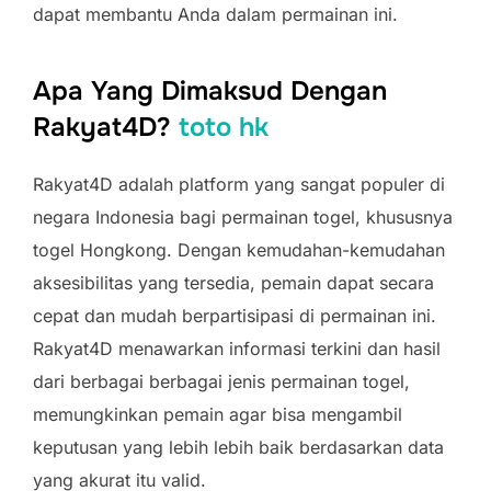
dapat membantu Anda dalam permainan ini.
Apa Yang Dimaksud Dengan
Rakyat4D?
toto hk
Rakyat4D adalah platform yang sangat populer di
negara Indonesia bagi permainan togel, khususnya
togel Hongkong. Dengan kemudahan-kemudahan
aksesibilitas yang tersedia, pemain dapat secara
cepat dan mudah berpartisipasi di permainan ini.
Rakyat4D menawarkan informasi terkini dan hasil
dari berbagai berbagai jenis permainan togel,
memungkinkan pemain agar bisa mengambil
keputusan yang lebih lebih baik berdasarkan data
yang akurat itu valid.