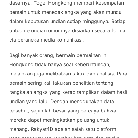
dasarnya, Togel Hongkong memberi kesempatan
pemain untuk menebak angka yang akan muncul
dalam keputusan undian setiap minggunya. Setiap
outcome undian umumnya disiarkan secara formal
via beraneka media komunikasi.
Bagi banyak orang, bermain permainan ini
Hongkong tidak hanya soal keberuntungan,
melainkan juga melibatkan taktik dan analisis. Para
pemain sering kali lakukan penelitian tentang
rangkaian angka yang kerap tampilkan dalam hasil
undian yang lalu. Dengan menggunakan data
tersebut, sejumlah besar yang percaya bahwa
mereka dapat meningkatkan peluang untuk
menang. Rakyat4D adalah salah satu platform