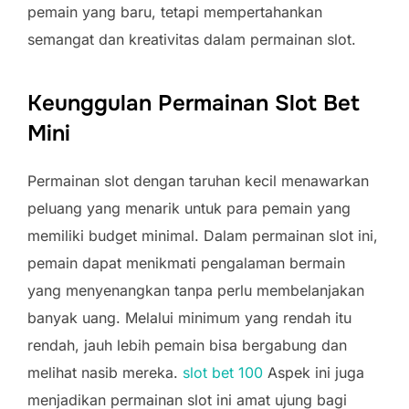
pemain yang baru, tetapi mempertahankan
semangat dan kreativitas dalam permainan slot.
Keunggulan Permainan Slot Bet
Mini
Permainan slot dengan taruhan kecil menawarkan
peluang yang menarik untuk para pemain yang
memiliki budget minimal. Dalam permainan slot ini,
pemain dapat menikmati pengalaman bermain
yang menyenangkan tanpa perlu membelanjakan
banyak uang. Melalui minimum yang rendah itu
rendah, jauh lebih pemain bisa bergabung dan
melihat nasib mereka.
slot bet 100
Aspek ini juga
menjadikan permainan slot ini amat ujung bagi