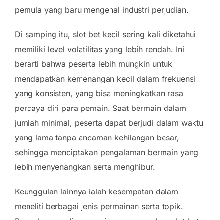
pemula yang baru mengenal industri perjudian.
Di samping itu, slot bet kecil sering kali diketahui
memiliki level volatilitas yang lebih rendah. Ini
berarti bahwa peserta lebih mungkin untuk
mendapatkan kemenangan kecil dalam frekuensi
yang konsisten, yang bisa meningkatkan rasa
percaya diri para pemain. Saat bermain dalam
jumlah minimal, peserta dapat berjudi dalam waktu
yang lama tanpa ancaman kehilangan besar,
sehingga menciptakan pengalaman bermain yang
lebih menyenangkan serta menghibur.
Keunggulan lainnya ialah kesempatan dalam
meneliti berbagai jenis permainan serta topik.