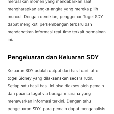
merasakan momen yang mendebarkan saat
mengharapkan angka-angka yang mereka pilih
muncul. Dengan demikian, penggemar Togel SDY
dapat mengikuti perkembangan terbaru dan
mendapatkan informasi real-time terkait permainan
ini.
Pengeluaran dan Keluaran SDY
Keluaran SDY adalah output dari hasil dari lotre
togel Sidney yang dilaksanakan secara rutin.
Setiap satu hasil hasil ini bisa diakses oleh pemain
dan pecinta togel via beragam sarana yang
menawarkan informasi terkini. Dengan tahu
pengeluaran SDY, para pemain dapat menganalisis