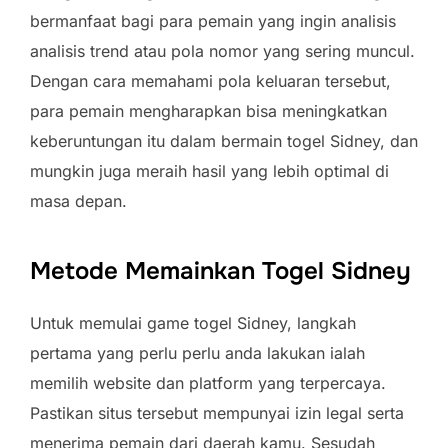
bermanfaat bagi para pemain yang ingin analisis
analisis trend atau pola nomor yang sering muncul.
Dengan cara memahami pola keluaran tersebut,
para pemain mengharapkan bisa meningkatkan
keberuntungan itu dalam bermain togel Sidney, dan
mungkin juga meraih hasil yang lebih optimal di
masa depan.
Metode Memainkan Togel Sidney
Untuk memulai game togel Sidney, langkah
pertama yang perlu perlu anda lakukan ialah
memilih website dan platform yang terpercaya.
Pastikan situs tersebut mempunyai izin legal serta
menerima pemain dari daerah kamu. Sesudah