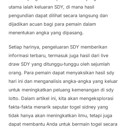
utama ialah keluaran SDY, di mana hasil
pengundian dapat dilihat secara langsung dan
dijadikan acuan bagi para pemain dalam
menentukan angka yang dipasang.
Setiap harinya, pengeluaran SDY memberikan
informasi terbaru, termasuk juga hasil dari live
draw SDY yang ditunggu-tunggu oleh sejumlah
orang. Para pemain dapat menyaksikan hasil sdy
hari ini dan menganalisis angka-angka yang keluar
untuk meningkatkan peluang kemenangan di sdy
lotto. Dalam artikel ini, kita akan mengeksplorasi
fakta-fakta menarik seputar togel sidney yang
tidak hanya akan meningkatkan ilmu, tetapi juga
dapat membantu Anda untuk bermain togel secara