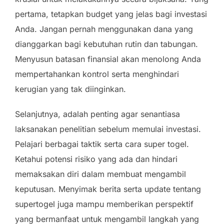
pertama, tetapkan budget yang jelas bagi investasi
Anda. Jangan pernah menggunakan dana yang
dianggarkan bagi kebutuhan rutin dan tabungan.
Menyusun batasan finansial akan menolong Anda
mempertahankan kontrol serta menghindari
kerugian yang tak diinginkan.
Selanjutnya, adalah penting agar senantiasa
laksanakan penelitian sebelum memulai investasi.
Pelajari berbagai taktik serta cara super togel.
Ketahui potensi risiko yang ada dan hindari
memaksakan diri dalam membuat mengambil
keputusan. Menyimak berita serta update tentang
supertogel juga mampu memberikan perspektif
yang bermanfaat untuk mengambil langkah yang