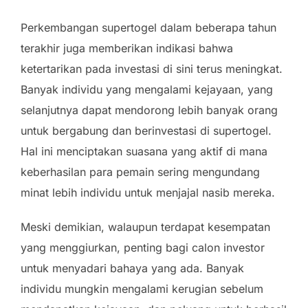
Perkembangan supertogel dalam beberapa tahun
terakhir juga memberikan indikasi bahwa
ketertarikan pada investasi di sini terus meningkat.
Banyak individu yang mengalami kejayaan, yang
selanjutnya dapat mendorong lebih banyak orang
untuk bergabung dan berinvestasi di supertogel.
Hal ini menciptakan suasana yang aktif di mana
keberhasilan para pemain sering mengundang
minat lebih individu untuk menjajal nasib mereka.
Meski demikian, walaupun terdapat kesempatan
yang menggiurkan, penting bagi calon investor
untuk menyadari bahaya yang ada. Banyak
individu mungkin mengalami kerugian sebelum