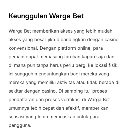
Keunggulan Warga Bet
Warga Bet memberikan akses yang lebih mudah
akses yang besar jika dibandingkan dengan casino
konvensional. Dengan platform online, para
pemain dapat memasang taruhan kapan saja dan
di mana pun tanpa harus perlu pergi ke lokasi fisik.
Ini sungguh menguntungkan bagi mereka yang
mereka yang memiliki aktivitas atau tidak berada di
sekitar dengan casino. Di samping itu, proses
pendaftaran dan proses verifikasi di Warga Bet
umumnya lebih cepat dan efektif, memberikan
sensasi yang lebih memuaskan untuk para
pengguna.