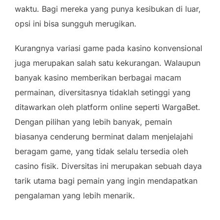
waktu. Bagi mereka yang punya kesibukan di luar,
opsi ini bisa sungguh merugikan.
Kurangnya variasi game pada kasino konvensional
juga merupakan salah satu kekurangan. Walaupun
banyak kasino memberikan berbagai macam
permainan, diversitasnya tidaklah setinggi yang
ditawarkan oleh platform online seperti WargaBet.
Dengan pilihan yang lebih banyak, pemain
biasanya cenderung berminat dalam menjelajahi
beragam game, yang tidak selalu tersedia oleh
casino fisik. Diversitas ini merupakan sebuah daya
tarik utama bagi pemain yang ingin mendapatkan
pengalaman yang lebih menarik.