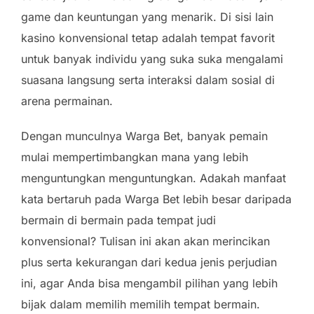
game dan keuntungan yang menarik. Di sisi lain
kasino konvensional tetap adalah tempat favorit
untuk banyak individu yang suka suka mengalami
suasana langsung serta interaksi dalam sosial di
arena permainan.
Dengan munculnya Warga Bet, banyak pemain
mulai mempertimbangkan mana yang lebih
menguntungkan menguntungkan. Adakah manfaat
kata bertaruh pada Warga Bet lebih besar daripada
bermain di bermain pada tempat judi
konvensional? Tulisan ini akan akan merincikan
plus serta kekurangan dari kedua jenis perjudian
ini, agar Anda bisa mengambil pilihan yang lebih
bijak dalam memilih memilih tempat bermain.