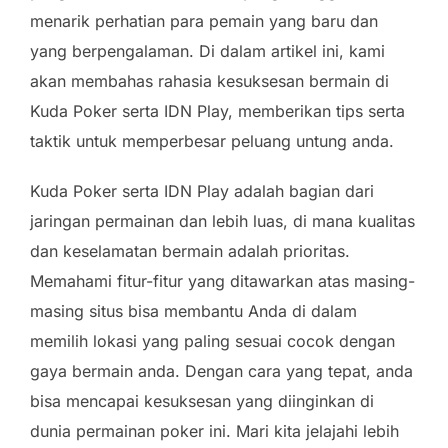
menarik perhatian para pemain yang baru dan
yang berpengalaman. Di dalam artikel ini, kami
akan membahas rahasia kesuksesan bermain di
Kuda Poker serta IDN Play, memberikan tips serta
taktik untuk memperbesar peluang untung anda.
Kuda Poker serta IDN Play adalah bagian dari
jaringan permainan dan lebih luas, di mana kualitas
dan keselamatan bermain adalah prioritas.
Memahami fitur-fitur yang ditawarkan atas masing-
masing situs bisa membantu Anda di dalam
memilih lokasi yang paling sesuai cocok dengan
gaya bermain anda. Dengan cara yang tepat, anda
bisa mencapai kesuksesan yang diinginkan di
dunia permainan poker ini. Mari kita jelajahi lebih