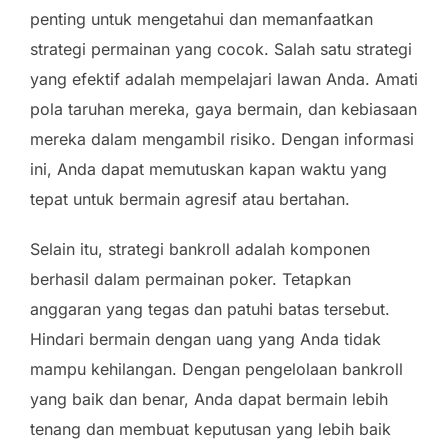
penting untuk mengetahui dan memanfaatkan
strategi permainan yang cocok. Salah satu strategi
yang efektif adalah mempelajari lawan Anda. Amati
pola taruhan mereka, gaya bermain, dan kebiasaan
mereka dalam mengambil risiko. Dengan informasi
ini, Anda dapat memutuskan kapan waktu yang
tepat untuk bermain agresif atau bertahan.
Selain itu, strategi bankroll adalah komponen
berhasil dalam permainan poker. Tetapkan
anggaran yang tegas dan patuhi batas tersebut.
Hindari bermain dengan uang yang Anda tidak
mampu kehilangan. Dengan pengelolaan bankroll
yang baik dan benar, Anda dapat bermain lebih
tenang dan membuat keputusan yang lebih baik