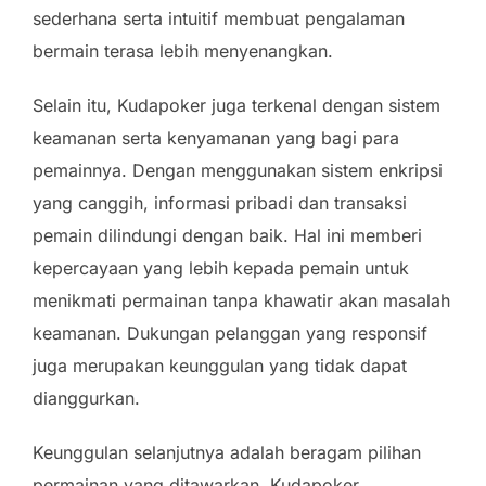
sederhana serta intuitif membuat pengalaman
bermain terasa lebih menyenangkan.
Selain itu, Kudapoker juga terkenal dengan sistem
keamanan serta kenyamanan yang bagi para
pemainnya. Dengan menggunakan sistem enkripsi
yang canggih, informasi pribadi dan transaksi
pemain dilindungi dengan baik. Hal ini memberi
kepercayaan yang lebih kepada pemain untuk
menikmati permainan tanpa khawatir akan masalah
keamanan. Dukungan pelanggan yang responsif
juga merupakan keunggulan yang tidak dapat
dianggurkan.
Keunggulan selanjutnya adalah beragam pilihan
permainan yang ditawarkan. Kudapoker