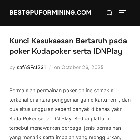
Skip
Search
BESTGPUFORMINING.COM
to
TOGGLE
for:
content
Kunci Kesuksesan Bertaruh pada
poker Kudapoker serta IDNPlay
Posted
by
safASFsf231
on
October 26, 2025
on
Bermainlah permainan poker online semakin
terkenal di antara penggemar game kartu remi, dan
dua situs unggulan seperti banyak dibahas yakni
Kuda Poker serta IDN Play. Kedua platform
tersebut menawarkan berbagai jenis permainan
yang menarik serta imbalan yang menggiurkan,