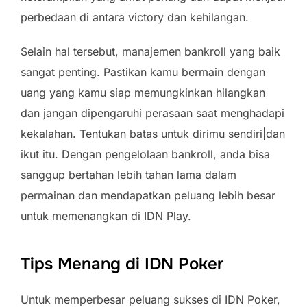
perbedaan di antara victory dan kehilangan.
Selain hal tersebut, manajemen bankroll yang baik
sangat penting. Pastikan kamu bermain dengan
uang yang kamu siap memungkinkan hilangkan
dan jangan dipengaruhi perasaan saat menghadapi
kekalahan. Tentukan batas untuk dirimu sendiri|dan
ikut itu. Dengan pengelolaan bankroll, anda bisa
sanggup bertahan lebih tahan lama dalam
permainan dan mendapatkan peluang lebih besar
untuk memenangkan di IDN Play.
Tips Menang di IDN Poker
Untuk memperbesar peluang sukses di IDN Poker,