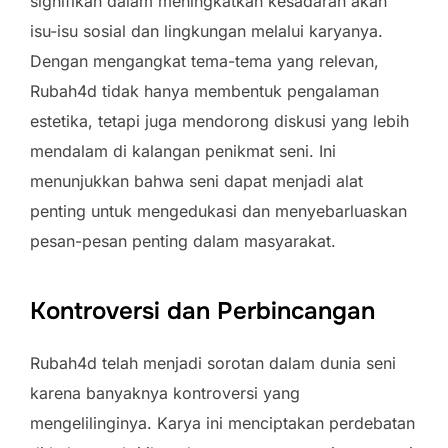
signifikan dalam meningkatkan kesadaran akan
isu-isu sosial dan lingkungan melalui karyanya.
Dengan mengangkat tema-tema yang relevan,
Rubah4d tidak hanya membentuk pengalaman
estetika, tetapi juga mendorong diskusi yang lebih
mendalam di kalangan penikmat seni. Ini
menunjukkan bahwa seni dapat menjadi alat
penting untuk mengedukasi dan menyebarluaskan
pesan-pesan penting dalam masyarakat.
Kontroversi dan Perbincangan
Rubah4d telah menjadi sorotan dalam dunia seni
karena banyaknya kontroversi yang
mengelilinginya. Karya ini menciptakan perdebatan