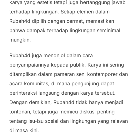
karya yang estetis tetapi juga bertanggung jawab
terhadap lingkungan. Setiap elemen dalam
Rubah4d dipilih dengan cermat, memastikan
bahwa dampak terhadap lingkungan seminimal
mungkin.
Rubah4d juga menonjol dalam cara
penyampaiannya kepada publik. Karya ini sering
ditampilkan dalam pameran seni kontemporer dan
acara komunitas, di mana pengunjung dapat
berinteraksi langsung dengan karya tersebut.
Dengan demikian, Rubah4d tidak hanya menjadi
tontonan, tetapi juga memicu diskusi penting
tentang isu-isu sosial dan lingkungan yang relevan
di masa kini.