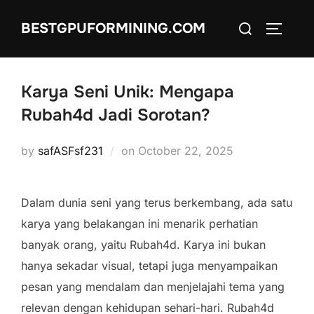
Skip
Search
BESTGPUFORMINING.COM
to
TOGGLE
for:
content
Karya Seni Unik: Mengapa
Rubah4d Jadi Sorotan?
Posted
by
safASFsf231
on
October 22, 2025
on
Dalam dunia seni yang terus berkembang, ada satu
karya yang belakangan ini menarik perhatian
banyak orang, yaitu Rubah4d. Karya ini bukan
hanya sekadar visual, tetapi juga menyampaikan
pesan yang mendalam dan menjelajahi tema yang
relevan dengan kehidupan sehari-hari. Rubah4d