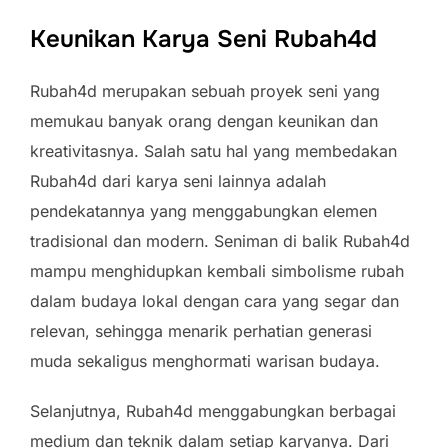
Keunikan Karya Seni Rubah4d
Rubah4d merupakan sebuah proyek seni yang
memukau banyak orang dengan keunikan dan
kreativitasnya. Salah satu hal yang membedakan
Rubah4d dari karya seni lainnya adalah
pendekatannya yang menggabungkan elemen
tradisional dan modern. Seniman di balik Rubah4d
mampu menghidupkan kembali simbolisme rubah
dalam budaya lokal dengan cara yang segar dan
relevan, sehingga menarik perhatian generasi
muda sekaligus menghormati warisan budaya.
Selanjutnya, Rubah4d menggabungkan berbagai
medium dan teknik dalam setiap karyanya. Dari