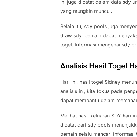
ini juga dicatat dalam data sd
yang mungkin muncul.
Selain itu, sdy pools juga meny
draw sdy, pemain dapat menyaks
togel. Informasi mengenai sdy pr
Analisis Hasil Togel Ha
Hari ini, hasil togel Sidney m
analisis ini, kita fokus pada pe
dapat membantu dalam memahami 
Melihat hasil keluaran SDY hari 
dicatat dari sdy pools menunjuk
pemain selalu mencari informasi