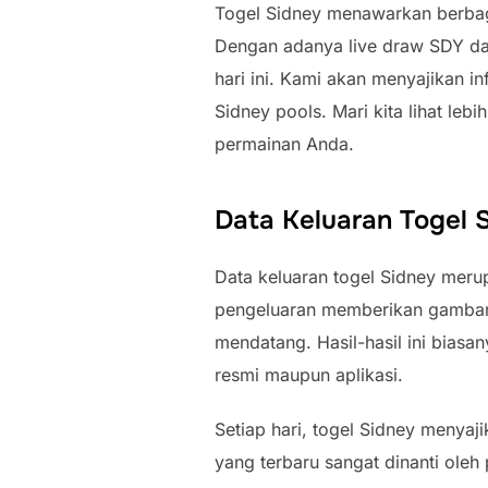
Togel Sidney menawarkan berbaga
Dengan adanya live draw SDY dan
hari ini. Kami akan menyajikan in
Sidney pools. Mari kita lihat le
permainan Anda.
Data Keluaran Togel 
Data keluaran togel Sidney merup
pengeluaran memberikan gambaran
mendatang. Hasil-hasil ini biasa
resmi maupun aplikasi.
Setiap hari, togel Sidney menyaj
yang terbaru sangat dinanti oleh