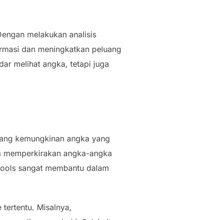
Dengan melakukan analisis
ormasi dan meningkatkan peluang
dar melihat angka, tetapi juga
ntang kemungkinan angka yang
isa memperkirakan angka-angka
 pools sangat membantu dalam
ertentu. Misalnya,