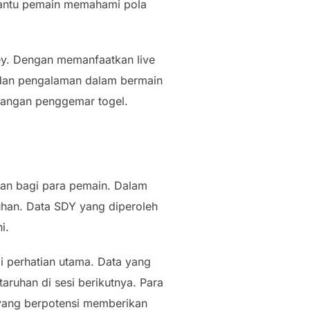
bantu pemain memahami pola
ney. Dengan memanfaatkan live
 dan pengalaman dalam bermain
kalangan penggemar togel.
san bagi para pemain. Dalam
ruhan. Data SDY yang diperoleh
i.
di perhatian utama. Data yang
aruhan di sesi berikutnya. Para
 yang berpotensi memberikan