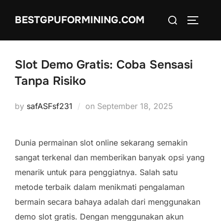
Skip
Search
BESTGPUFORMINING.COM
to
TOGGLE
for:
content
Slot Demo Gratis: Coba Sensasi
Tanpa Risiko
Posted
by
safASFsf231
on
September 18, 2025
on
Dunia permainan slot online sekarang semakin
sangat terkenal dan memberikan banyak opsi yang
menarik untuk para penggiatnya. Salah satu
metode terbaik dalam menikmati pengalaman
bermain secara bahaya adalah dari menggunakan
demo slot gratis. Dengan menggunakan akun