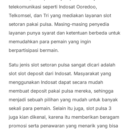
telekomunikasi seperti Indosat Ooredoo,
Telkomsel, dan Tri yang mediakan layanan slot
setoran pakai pulsa. Masing-masing penyedia
layanan punya syarat dan ketentuan berbeda untuk
memudahkan para pemain yang ingin
berpartisipasi bermain.
Satu jenis slot setoran pulsa sangat dicari adalah
slot slot deposit dari Indosat. Masyarakat yang
menggunakan Indosat dapat secara mudah
membuat deposit pakai pulsa mereka, sehingga
menjadi sebuah pilihan yang mudah untuk banyak
sekali para pemain. Selain itu juga, slot pulsa 3
juga kian dikenal, karena itu memberikan beragam
promosi serta penawaran yang menarik yang bisa