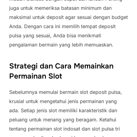
juga untuk memeriksa batasan minimum dan
maksimal untuk deposit agar sesuai dengan budget
Anda. Dengan cara ini memilih tempat deposit
pulsa yang sesuai, Anda bisa menikmati
pengalaman bermain yang lebih memuaskan.
Strategi dan Cara Memainkan
Permainan Slot
Sebelumnya memulai bermain slot deposit pulsa,
krusial untuk mengetahui jenis permainan yang
ada. Setiap jenis slot memiliki karakteristik dan
peluang untuk menang yang beragam. Ketahui
tentang permainan slot indosat dan slot pulsa tri