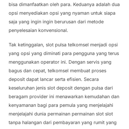
bisa dimanfaatkan oleh para. Keduanya adalah dua
opsi menyediakan opsi yang nyaman untuk siapa
saja yang ingin ingin berurusan dari metode
penyelesaian konvensional.
Tak ketinggalan, slot pulsa telkomsel menjadi opsi
yang opsi yang diminati para pengguna yang terus
menggunakan operator ini. Dengan servis yang
bagus dan cepat, telkomsel membuat proses
deposit dapat lancar serta efisien. Secara
keseluruhan jenis slot deposit dengan pulsa dari
beragam provider ini menawarkan kemudahan dan
kenyamanan bagi para pemula yang menjelajahi
menjelajahi dunia permainan permainan slot slot
tanpa halangan dari pembayaran yang rumit yang