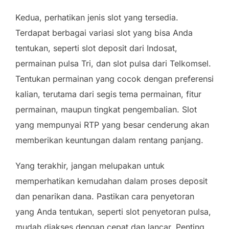
Kedua, perhatikan jenis slot yang tersedia.
Terdapat berbagai variasi slot yang bisa Anda
tentukan, seperti slot deposit dari Indosat,
permainan pulsa Tri, dan slot pulsa dari Telkomsel.
Tentukan permainan yang cocok dengan preferensi
kalian, terutama dari segis tema permainan, fitur
permainan, maupun tingkat pengembalian. Slot
yang mempunyai RTP yang besar cenderung akan
memberikan keuntungan dalam rentang panjang.
Yang terakhir, jangan melupakan untuk
memperhatikan kemudahan dalam proses deposit
dan penarikan dana. Pastikan cara penyetoran
yang Anda tentukan, seperti slot penyetoran pulsa,
mudah diakses dengan cepat dan lancar. Penting