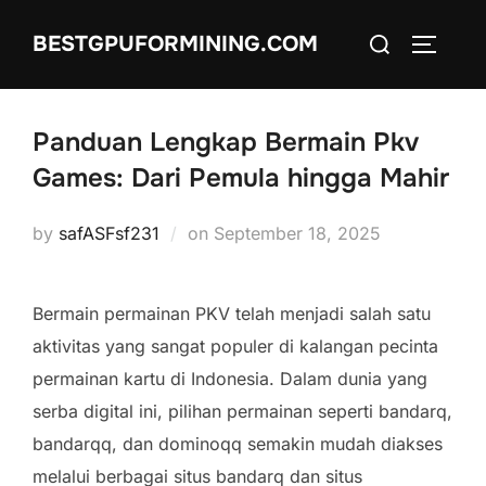
Skip
Search
BESTGPUFORMINING.COM
to
TOGGLE
for:
content
Panduan Lengkap Bermain Pkv
Games: Dari Pemula hingga Mahir
Posted
by
safASFsf231
on
September 18, 2025
on
Bermain permainan PKV telah menjadi salah satu
aktivitas yang sangat populer di kalangan pecinta
permainan kartu di Indonesia. Dalam dunia yang
serba digital ini, pilihan permainan seperti bandarq,
bandarqq, dan dominoqq semakin mudah diakses
melalui berbagai situs bandarq dan situs