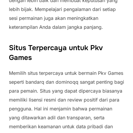
dengan lebih baik dan membuat keputusan yang
lebih bijak. Mempelajari pengalaman dari setiap
sesi permainan juga akan meningkatkan
keterampilan Anda dalam jangka panjang.
Situs Terpercaya untuk Pkv
Games
Memilih situs terpercaya untuk bermain Pkv Games
seperti bandarq dan dominoqq sangat penting bagi
para pemain. Situs yang dapat dipercaya biasanya
memiliki lisensi resmi dan review positif dari para
pengguna. Hal ini menjamin bahwa permainan
yang ditawarkan adil dan transparan, serta
memberikan keamanan untuk data pribadi dan