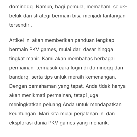
dominoqq. Namun, bagi pemula, memahami seluk-
beluk dan strategi bermain bisa menjadi tantangan
tersendiri.
Artikel ini akan memberikan panduan lengkap
bermain PKV games, mulai dari dasar hingga
tingkat mahir. Kami akan membahas berbagai
permainan, termasuk cara login di dominoqq dan
bandarq, serta tips untuk meraih kemenangan.
Dengan pemahaman yang tepat, Anda tidak hanya
akan menikmati permainan, tetapi juga
meningkatkan peluang Anda untuk mendapatkan
keuntungan. Mari kita mulai perjalanan ini dan
eksplorasi dunia PKV games yang menarik.