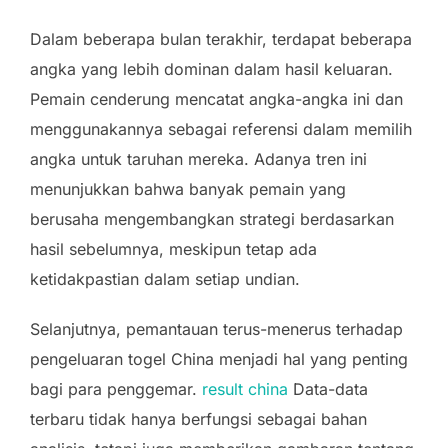
Dalam beberapa bulan terakhir, terdapat beberapa
angka yang lebih dominan dalam hasil keluaran.
Pemain cenderung mencatat angka-angka ini dan
menggunakannya sebagai referensi dalam memilih
angka untuk taruhan mereka. Adanya tren ini
menunjukkan bahwa banyak pemain yang
berusaha mengembangkan strategi berdasarkan
hasil sebelumnya, meskipun tetap ada
ketidakpastian dalam setiap undian.
Selanjutnya, pemantauan terus-menerus terhadap
pengeluaran togel China menjadi hal yang penting
bagi para penggemar.
result china
Data-data
terbaru tidak hanya berfungsi sebagai bahan