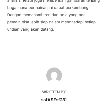
analisis, tetapi juga memberikan gambaran tentang
bagaimana permainan ini dapat berkembang.
Dengan memahami tren dan pola yang ada,
pemain bisa lebih siap dalam menghadapi setiap
undian yang akan datang.
POST AUTHOR
WRITTEN BY
safASFsf231