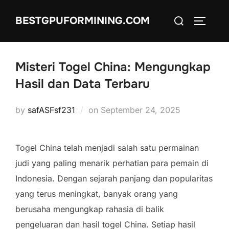
Skip
Search
BESTGPUFORMINING.COM
to
TOGGLE
for:
content
Misteri Togel China: Mengungkap
Hasil dan Data Terbaru
Posted
by
safASFsf231
on
September 24, 2025
on
Togel China telah menjadi salah satu permainan
judi yang paling menarik perhatian para pemain di
Indonesia. Dengan sejarah panjang dan popularitas
yang terus meningkat, banyak orang yang
berusaha mengungkap rahasia di balik
pengeluaran dan hasil togel China. Setiap hasil