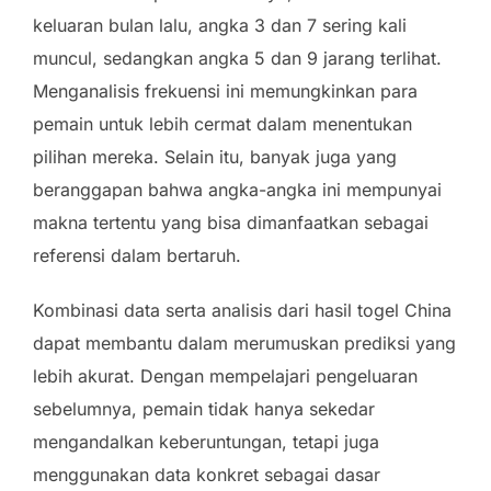
keluaran bulan lalu, angka 3 dan 7 sering kali
muncul, sedangkan angka 5 dan 9 jarang terlihat.
Menganalisis frekuensi ini memungkinkan para
pemain untuk lebih cermat dalam menentukan
pilihan mereka. Selain itu, banyak juga yang
beranggapan bahwa angka-angka ini mempunyai
makna tertentu yang bisa dimanfaatkan sebagai
referensi dalam bertaruh.
Kombinasi data serta analisis dari hasil togel China
dapat membantu dalam merumuskan prediksi yang
lebih akurat. Dengan mempelajari pengeluaran
sebelumnya, pemain tidak hanya sekedar
mengandalkan keberuntungan, tetapi juga
menggunakan data konkret sebagai dasar