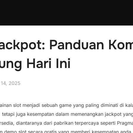
ackpot: Panduan Kom
ung Hari Ini
 14, 2025
inan slot menjadi sebuah game yang paling diminati di kal
, tetapi juga kesempatan dalam memenangkan jackpot yan
rsedia, diantaranya dari pabrikan terpercaya seperti Pragma
m demo slot secara gratis yang memberi kesempatan anda