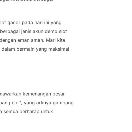
ot gacor pada hari ini yang
erbagai jenis akun demo slot
 dengan aman aman. Mari kita
an dalam bermain yang maksimal
menawarkan kemenangan besar
ampang cor", yang artinya gampang
ka semua berharap untuk