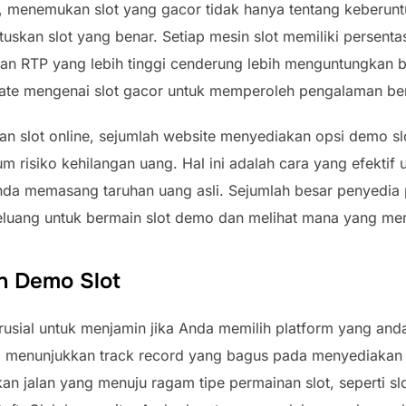
e, menemukan slot yang gacor tidak hanya tentang keberuntu
kan slot yang benar. Setiap mesin slot memiliki persent
gan RTP yang lebih tinggi cenderung lebih menguntungkan ba
ate mengenai slot gacor untuk memperoleh pengalaman be
an slot online, sejumlah website menyediakan opsi demo 
 risiko kehilangan uang. Hal ini adalah cara yang efektif
a memasang taruhan uang asli. Sejumlah besar penyedia 
eluang untuk bermain slot demo dan melihat mana yang mem
n Demo Slot
krusial untuk menjamin jika Anda memilih platform yang an
kti menunjukkan track record yang bagus pada menyediakan
ikan jalan yang menuju ragam tipe permainan slot, seperti s