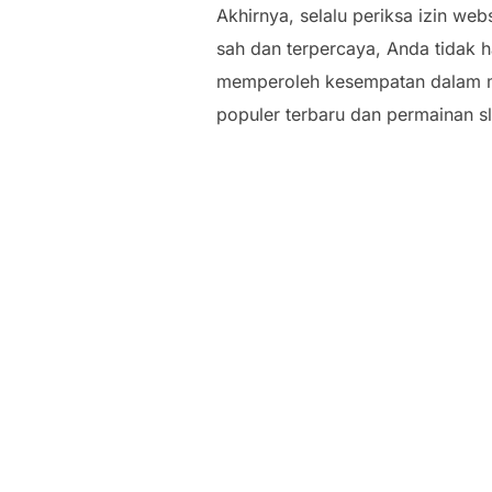
Akhirnya, selalu periksa izin we
sah dan terpercaya, Anda tidak 
memperoleh kesempatan dalam me
populer terbaru dan permainan s