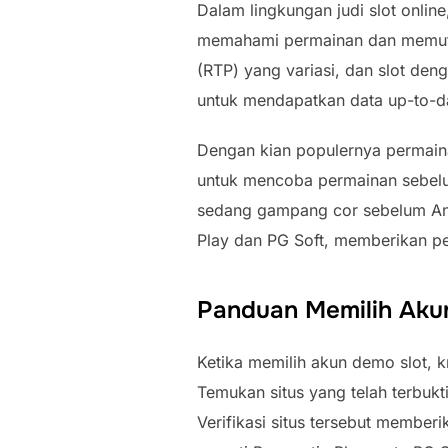
Dalam lingkungan judi slot onlin
memahami permainan dan memutus
(RTP) yang variasi, dan slot den
untuk mendapatkan data up-to-d
Dengan kian populernya permain
untuk mencoba permainan sebelum
sedang gampang cor sebelum And
Play dan PG Soft, memberikan p
Panduan Memilih Aku
Ketika memilih akun demo slot, 
Temukan situs yang telah terbu
Verifikasi situs tersebut member