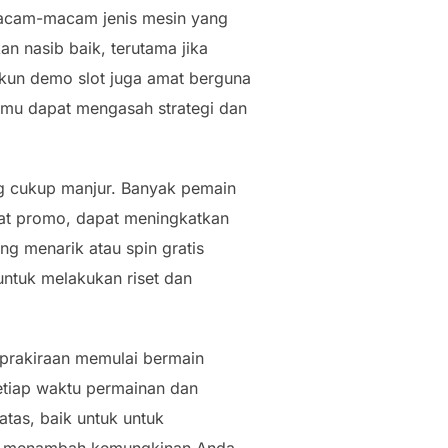
acam-macam jenis mesin yang
n nasib baik, terutama jika
 akun demo slot juga amat berguna
amu dapat mengasah strategi dan
ng cukup manjur. Banyak pemain
aat promo, dapat meningkatkan
g menarik atau spin gratis
untuk melakukan riset dan
 prakiraan memulai bermain
etiap waktu permainan dan
tas, baik untuk untuk
an menambah kemungkinan Anda