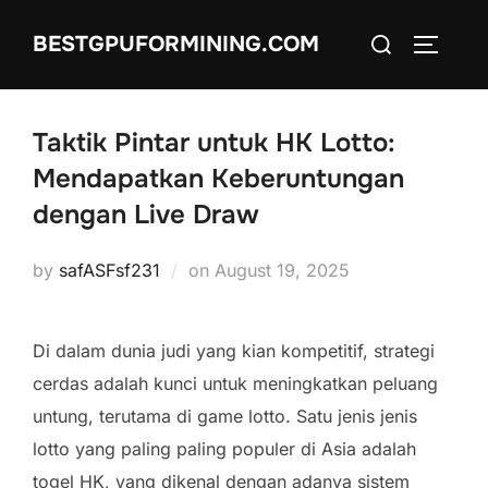
Skip
Search
BESTGPUFORMINING.COM
to
TOGGLE
for:
content
Taktik Pintar untuk HK Lotto:
Mendapatkan Keberuntungan
dengan Live Draw
Posted
by
safASFsf231
on
August 19, 2025
on
Di dalam dunia judi yang kian kompetitif, strategi
cerdas adalah kunci untuk meningkatkan peluang
untung, terutama di game lotto. Satu jenis jenis
lotto yang paling paling populer di Asia adalah
togel HK, yang dikenal dengan adanya sistem