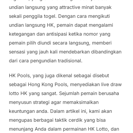
undian langsung yang attractive minat banyak
sekali penggila togel. Dengan cara mengikuti
undian langsung HK, pemain dapat mengalami
ketegangan dan antisipasi ketika nomor yang
pemain pilih diundi secara langsung, memberi
sensasi yang jauh kali mendebarkan dibandingkan
dari cara pengundian tradisional.
HK Pools, yang juga dikenal sebagai disebut
sebagai Hong Kong Pools, menyediakan live draw
lotto HK yang sangat. Sejumlah pemain berusaha
menyusun strategi agar memaksimalkan
keuntungan anda. Dalam artikel ini, kami akan
mengupas berbagai taktik cerdik yang bisa
menunjang Anda dalam permainan HK Lotto, dan