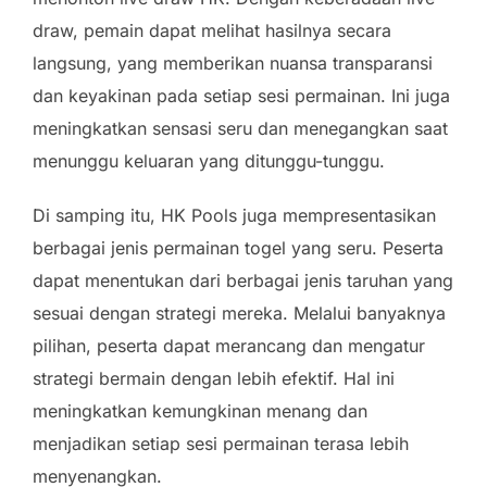
draw, pemain dapat melihat hasilnya secara
langsung, yang memberikan nuansa transparansi
dan keyakinan pada setiap sesi permainan. Ini juga
meningkatkan sensasi seru dan menegangkan saat
menunggu keluaran yang ditunggu-tunggu.
Di samping itu, HK Pools juga mempresentasikan
berbagai jenis permainan togel yang seru. Peserta
dapat menentukan dari berbagai jenis taruhan yang
sesuai dengan strategi mereka. Melalui banyaknya
pilihan, peserta dapat merancang dan mengatur
strategi bermain dengan lebih efektif. Hal ini
meningkatkan kemungkinan menang dan
menjadikan setiap sesi permainan terasa lebih
menyenangkan.