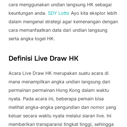
cara menggunakan undian langsung HK sebagai
keuntungan anda.
SDY Lotto
Ayo kita eksplor lebih
dalam mengenai strategi agar kemenangan dengan
cara memanfaatkan data dari undian langsung
serta angka togel HK.
Definisi Live Draw HK
Acara Live Draw HK merupakan suatu acara di
mana menampilkan angka undian langsung dari
permainan permainan Hong Kong dalam waktu
nyata. Pada acara ini, beberapa pemain bisa
melihat angka-angka pengundian dan nomor yang
keluar secara waktu nyata melalui siaran live. Ini
memberikan transparansi tingkat tinggi, sehingga