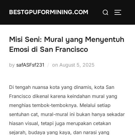
Skip
Search
BESTGPUFORMINING.COM
to
TOGGLE
for:
content
Misi Seni: Mural yang Menyentuh
Emosi di San Francisco
Posted
by
safASFsf231
on
August 5, 2025
on
Di tengah nuansa kota yang dinamis, kota San
Francisco dikenal karena keindahan mural yang
menghias tembok-temboknya. Melalui setiap
sentuhan cat, mural-mural ini bukan hanya sekadar
hiasan visual, tetapi juga merupakan cetakan
sejarah, budaya yang kaya, dan narasi yang