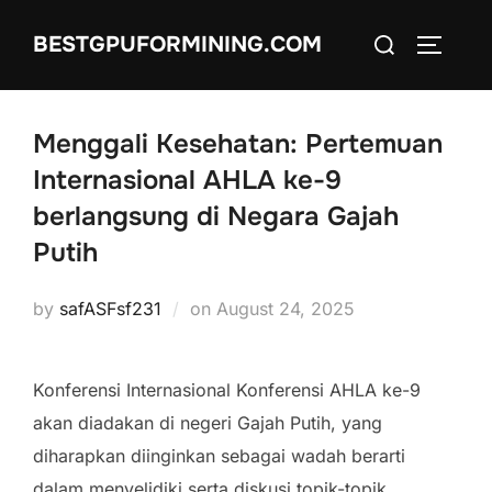
Skip
Search
BESTGPUFORMINING.COM
to
TOGGLE
for:
content
Menggali Kesehatan: Pertemuan
Internasional AHLA ke-9
berlangsung di Negara Gajah
Putih
Posted
by
safASFsf231
on
August 24, 2025
on
Konferensi Internasional Konferensi AHLA ke-9
akan diadakan di negeri Gajah Putih, yang
diharapkan diinginkan sebagai wadah berarti
dalam menyelidiki serta diskusi topik-topik