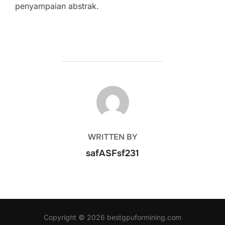
penyampaian abstrak.
POST AUTHOR
WRITTEN BY
safASFsf231
Copyright © 2026 bestgpuformining.com