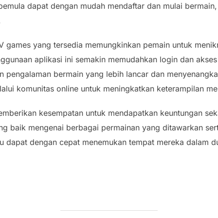
pemula dapat dengan mudah mendaftar dan mulai bermain, 
.
PKV games yang tersedia memungkinkan pemain untuk menik
nggunaan aplikasi ini semakin memudahkan login dan akses 
kan pengalaman bermain yang lebih lancar dan menyenangka
elalui komunitas online untuk meningkatkan keterampilan me
memberikan kesempatan untuk mendapatkan keuntungan sek
 baik mengenai berbagai permainan yang ditawarkan sert
aru dapat dengan cepat menemukan tempat mereka dalam d