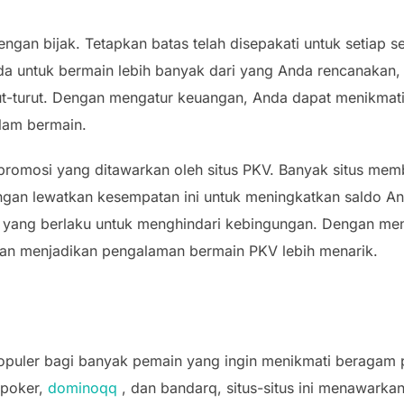
dengan bijak. Tetapkan batas telah disepakati untuk setiap 
oda untuk bermain lebih banyak dari yang Anda rencanakan,
ut-turut. Dengan mengatur keuangan, Anda dapat menikmat
lam bermain.
promosi yang ditawarkan oleh situs PKV. Banyak situs mem
gan lewatkan kesempatan ini untuk meningkatkan saldo An
n yang berlaku untuk menghindari kebingungan. Dengan men
an menjadikan pengalaman bermain PKV lebih menarik.
 populer bagi banyak pemain yang ingin menikmati beragam 
 poker,
dominoqq
, dan bandarq, situs-situs ini menawark