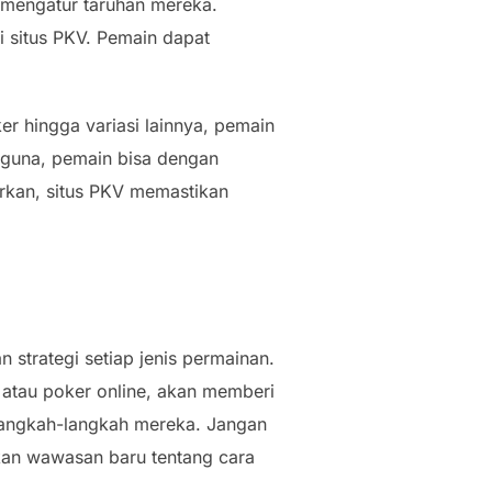
mengatur taruhan mereka.
i situs PKV. Pemain dapat
r hingga variasi lainnya, pemain
guna, pemain bisa dengan
rkan, situs PKV memastikan
strategi setiap jenis permainan.
 atau poker online, akan memberi
 langkah-langkah mereka. Jangan
ikan wawasan baru tentang cara