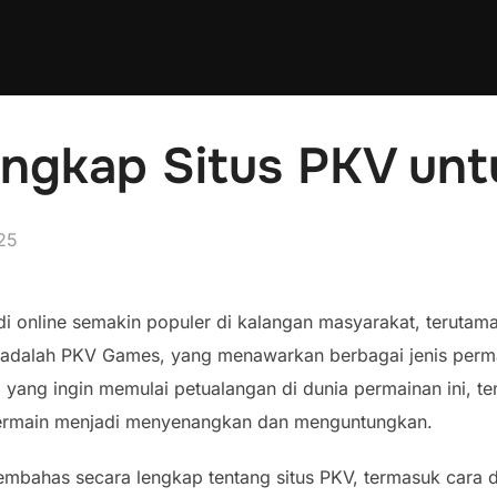
ngkap Situs PKV unt
025
udi online semakin populer di kalangan masyarakat, terutama
n adalah PKV Games, yang menawarkan berbagai jenis perm
yang ingin memulai petualangan di dunia permainan ini, te
bermain menjadi menyenangkan dan menguntungkan.
mbahas secara lengkap tentang situs PKV, termasuk cara da