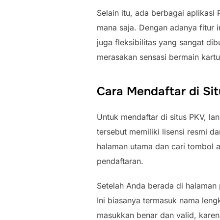
Selain itu, ada berbagai aplika
mana saja. Dengan adanya fitur
juga fleksibilitas yang sangat d
merasakan sensasi bermain kartu
Cara Mendaftar di Si
Untuk mendaftar di situs PKV, la
tersebut memiliki lisensi resmi d
halaman utama dan cari tombol at
pendaftaran.
Setelah Anda berada di halaman 
Ini biasanya termasuk nama lengk
masukkan benar dan valid, karen